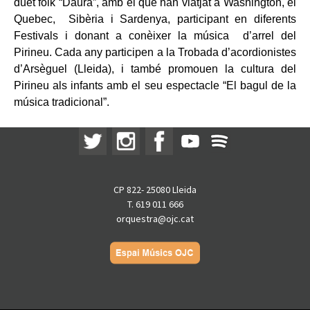
duet folk “Daura”, amb el que han viatjat a Washington, el
Quebec, Sibèria i Sardenya, participant en diferents
Festivals i donant a conèixer la música d’arrel del
Pirineu. Cada any participen a la Trobada d’acordionistes
d’Arsèguel (Lleida), i també promouen la cultura del
Pirineu als infants amb el seu espectacle “El bagul de la
música tradicional”.
CP 822- 25080 Lleida
T. 619 011 666
orquestra@ojc.cat