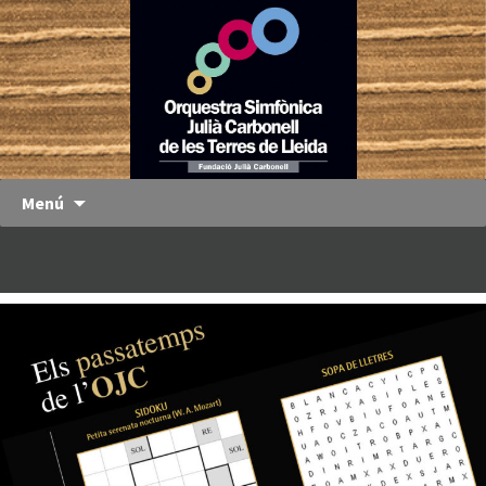
Orquestra
OJC
Simfònica
Julià
Carbonell
de les
Terres de
Menú
Lleida