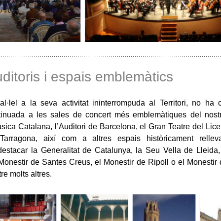
uditoris i espais emblemàtics
l·lel a la seva activitat ininterrompuda al Territori, no ha 
tinuada a les sales de concert més emblemàtiques del nost
sica Catalana, l’Auditori de Barcelona, el Gran Teatre del Liceu
arragona, així com a altres espais històricament rellev
stacar la Generalitat de Catalunya, la Seu Vella de Lleida,
 Monestir de Santes Creus, el Monestir de Ripoll o el Monestir
e molts altres.