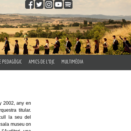
E PEDAGÒGIC
AMICS DE L’OJC
MULTIMÈDIA
gògic
Fes-te Amic de l’OJC
Vídeos
les Aules
Fotos
’Orquestra
Els Passatemps de l’OJC
ny 2002, any en
Orquestra’t
uestra titular.
cull la seu del
a sala museu on