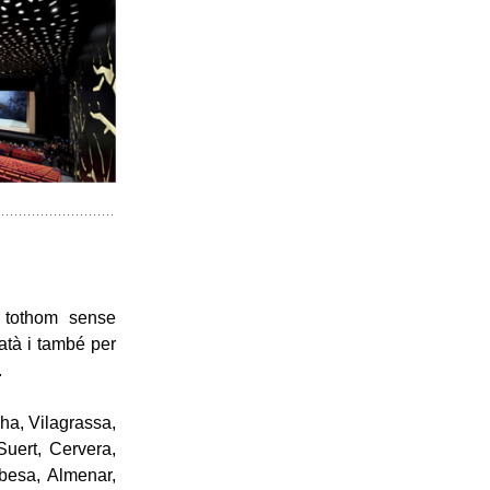
a tothom sense
datà i també per
.
ha, Vilagrassa,
Suert, Cervera,
lbesa, Almenar,