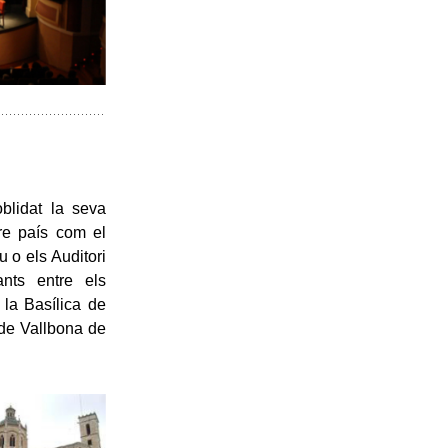
oblidat la seva
re país com el
 o els Auditori
ants entre els
 la Basílica de
 de Vallbona de