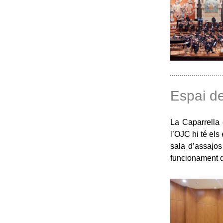
Espai de
La Caparrella 
l’OJC hi té el
sala d’assajos
funcionament d