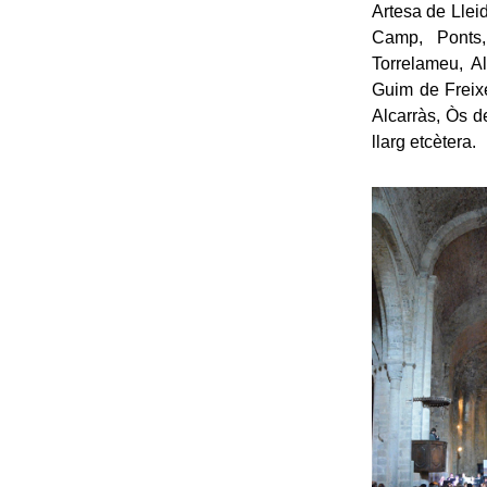
Artesa de Llei
Camp, Ponts, 
Torrelameu, Al
Guim de Freixe
Alcarràs, Òs d
llarg etcètera.