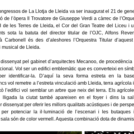
ngressos de La Llotja de Lleida va ser inaugurat el 21 de ge
ió de l’òpera Il Trovatore de Giuseppe Verdi a càrrec de l’Orqu
l de les Terres de Lleida, el Cor del Gran Teatre del Liceu i u
ts sota la batuta del director titular de l’OJC, Alfons Rever
ià Carbonell és des d’aleshores l’Orquestra Titular d’aquest
 i musical de Lleida.
er dissenyat pel gabinet d’arquitectes Mecanoo, de procedència
acional. Vol ser un edifici emblemàtic que es converteixi en símbo
per identificar-la. D’aquí la seva forma estreta en la ba
cs vol remetre a l’estreta vinculació amb Lleida, terra agrícola 
ixò l’edifici vol semblar un arbre que neix del terra. Els agrícole
 lligada la ciutat també apareixen en el foyer i dins la sa
er dissenyat per oferir les millors qualitats acústiques i de perspe
per potenciar la il·luminació de l’escenari i les butaques 
 sala són de color vermell. Aquesta combinació dota de dinamism