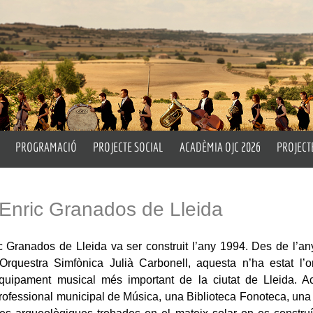
PROGRAMACIÓ
PROJECTE SOCIAL
ACADÈMIA OJC 2026
PROJECT
rtístic i Titular
Properes Activitats
Un Matí d’Orquestra
Pla Peda
ell
Emèrit
Històric
Drum Circle
L’OJC a 
 Enric Granados de Lleida
Assaigs Oberts
Taller d
ic Granados de Lleida va ser construit l’any 1994. Des de l’a
cia
OITL
rquestra Simfònica Julià Carbonell, aquesta n’ha estat l’orq
’equipament musical més important de la ciutat de Lleida. A
rofessional municipal de Música, una Biblioteca Fonoteca, un