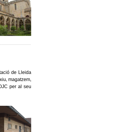
tació de Lleida
rxiu, magatzem,
’OJC per al seu