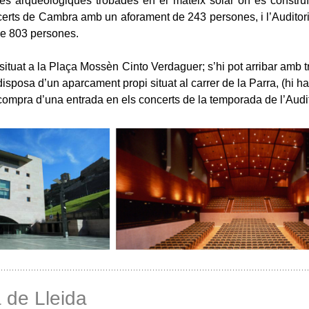
es arqueològiques trobades en el mateix solar on es construí 
certs de Cambra amb un aforament de 243 persones, i l’Auditori
de 803 persones.
 situat a la Plaça Mossèn Cinto Verdaguer; s’hi pot arribar amb t
 disposa d’un aparcament propi situat al carrer de la Parra, (hi
compra d’una entrada en els concerts de la temporada de l’Audit
a de Lleida