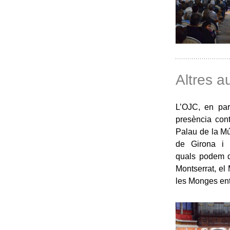
Altres a
L’OJC, en para
presència con
Palau de la Mú
de Girona i T
quals podem de
Montserrat, el
les Monges entr