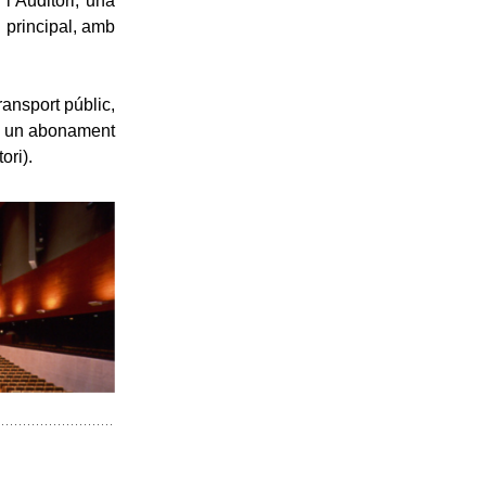
l’Auditori, una
 principal, amb
ransport públic,
 ha un abonament
ori).