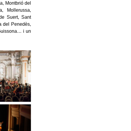
a, Montbrió del
a, Mollerussa,
 de Suert, Sant
ca del Penedès,
 Guissona… i un