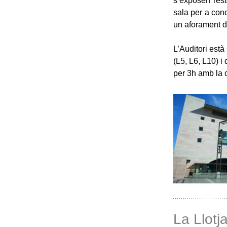
s’exposen rest
sala per a con
un aforament 
L’Auditori està
(L5, L6, L10) i
per 3h amb la 
La Llotj