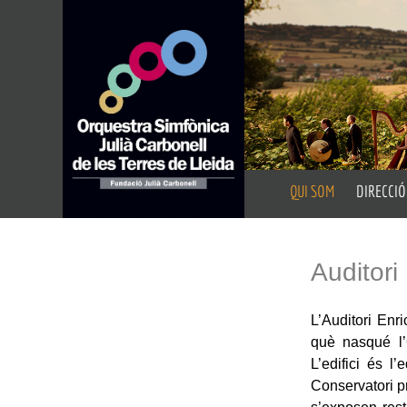
QUI SOM
DIRECCIÓ
Presentació
Director A
Fundació Julià Carbon
Director 
Auditori
Auditoris
L’Auditori Enr
Portal de Transparèn
què nasqué l’O
L’edifici és l
Conservatori p