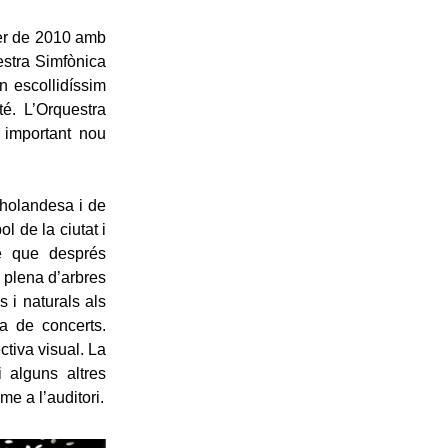
ner de 2010 amb
estra Simfònica
n escollidíssim
té. L’Orquestra
 important nou
 holandesa i de
l de la ciutat i
se que després
i plena d’arbres
s i naturals als
la de concerts.
ctiva visual. La
i alguns altres
e a l’auditori.