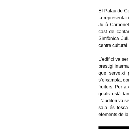
El Palau de Co
la representac
Julià Carbonel
cast de cantan
Simfònica Jul
centre cultural
L’edifici va s
prestigi intern
que serveixi 
s’eixampla, don
fruiters. Per a
quals està tan
L’auditori va s
sala és fosca 
elements de la