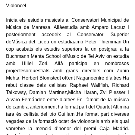
Violoncel
Inicia els estudis musicals al Conservatori Municipal de
Música de Manresa. Allàestudia amb Amparo Lacruz i
posteriorment accedeix al Conservatori Superior
deMúsica del Liceu on estudiaamb Peter Thiemman.Un
cop acabats els estudis superiors fa un postgrau a la
Buchmann Mehta School ofMusic de Tel Aviv on estudia
amb Hillel Zori. Allà participa en nombrosos
projectesorquestrals amb grans directors com Zubin
Mehta, Herbert Blomstedt oKent Naganoentre d’altres.Ha
rebut classe dels cellistes Raphael Wallfish, Richard
Talkowsy, Damian Martínez,Micha Haran, Zvi Plesser i
Álvaro Fernández entre d’altres.En l’àmbit de la música
de cambra anteriorment ha format part del Quartet Altimira
iara és cellista del trio Guillamí.Ha format part diverses
vegades de la formació octet de violoncels amb els qual
vanrebre la menció d’honor del premi Caja Madrid.