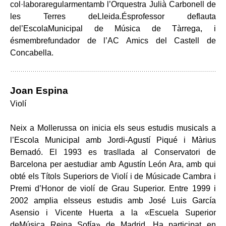
col·laboraregularmentamb l’Orquestra Julià Carbonell de
les Terres deLleida.Ésprofessor deflauta
del’EscolaMunicipal de Música de Tàrrega, i
ésmembrefundador de l’AC Amics del Castell de
Concabella.
Joan Espina
Violí
Neix a Mollerussa on inicia els seus estudis musicals a
l’Escola Municipal amb Jordi-Agustí Piqué i Màrius
Bernadó. El 1993 es trasllada al Conservatori de
Barcelona per aestudiar amb Agustín León Ara, amb qui
obté els Títols Superiors de Violí i de Músicade Cambra i
Premi d’Honor de violí de Grau Superior. Entre 1999 i
2002 amplia elsseus estudis amb José Luis García
Asensio i Vicente Huerta a la «Escuela Superior
deMúsica Reina Sofía» de Madrid. Ha participat en