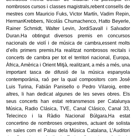
nombrosos cursos i classes magistrals,rebent consells de
mestres com Mauricio Fuks, Victor Martín, Vadim Repin,
HermanKrebbers, Nicolás Chumachenco, Hatto Beyerle,
Rainer Schmidt, Walter Levin, JordiSavall i Salvador
Duran.Ha obtingut diversos premis en concursos
nacionals de violí i de música de cambra,essent molts
d’ells primers premis.Ha realitzat nombrosos recitals i
concerts de cambra per tot el territori nacional, Europa,
Àfrica, Amèrica i Orient Mitjà, realitzant, a més a més, una
important tasca de difusió de la música espanyola
contemporània, raó per la qual compositors com José
Luis Turina, Fabián Panisello o Pedro Vilaroig, entre
altres, li han dedicat algunes de les seves obres. Els
seus concerts han estat retransmesos per Catalunya
Música, Radio Clásica, TVE, Canal Clásico, Canal 33,
Telecinco i la Ràdio Nacional Búlgara.Ha estat
concertino de nombroses orquestres, actuant de solista
en sales com el Palau dela Música Catalana, L’Auditori