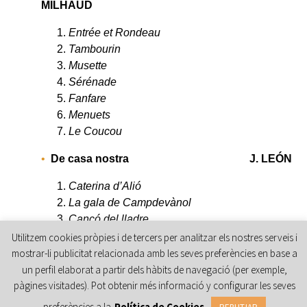
MILHAUD
Entrée et Rondeau
Tambourin
Musette
Sérénade
Fanfare
Menuets
Le Coucou
De casa nostra J. LEÓN
Caterina d’Alió
La gala de Campdevànol
Cançó del lladre
L’hereu Riera
Utilitzem cookies pròpies i de tercers per analitzar els nostres serveis i
mostrar-li publicitat relacionada amb les seves preferències en base a
5 Miniaturen L. SIMA
un perfil elaborat a partir dels hàbits de navegació (per exemple,
pàgines visitades). Pot obtenir més informació y configurar les seves
Ragtime
preferències a la
Política de Cookies
Polka