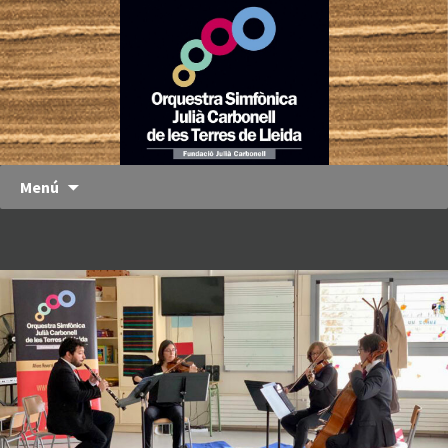
Orquestra
OJC
Simfònica
Julià
Carbonell
de les
Terres de
Menú
Lleida