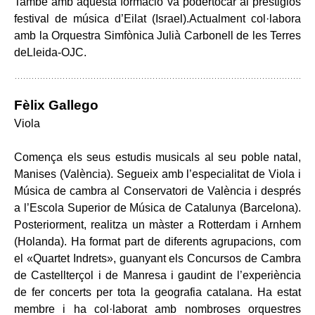
També amb aquesta formació va podertocar al prestigiós
festival de música d’Eilat (Israel).Actualment col·labora
amb la Orquestra Simfònica Julià Carbonell de les Terres
deLleida-OJC.
Fèlix Gallego
Viola
Comença els seus estudis musicals al seu poble natal,
Manises (València). Segueix amb l’especialitat de Viola i
Música de cambra al Conservatori de València i després
a l’Escola Superior de Música de Catalunya (Barcelona).
Posteriorment, realitza un màster a Rotterdam i Arnhem
(Holanda). Ha format part de diferents agrupacions, com
el «Quartet Indrets», guanyant els Concursos de Cambra
de Castellterçol i de Manresa i gaudint de l’experiència
de fer concerts per tota la geografia catalana. Ha estat
membre i ha col·laborat amb nombroses orquestres