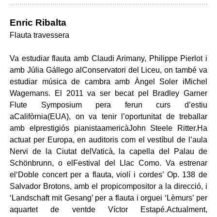
Enric Ribalta
Flauta travessera
Va estudiar flauta amb Claudi Arimany, Philippe Pierlot i
amb Júlia Gállego alConservatori del Liceu, on també va
estudiar música de cambra amb Àngel Soler iMichel
Wagemans. El 2011 va ser becat pel Bradley Garner
Flute Symposium pera ferun curs d’estiu
aCalifòrnia(EUA), on va tenir l’oportunitat de treballar
amb elprestigiós pianistaamericàJohn Steele Ritter.Ha
actuat per Europa, en auditoris com el vestíbul de l’aula
Nervi de la Ciutat delVaticà, la capella del Palau de
Schönbrunn, o elFestival del Llac Como. Va estrenar
el‘Doble concert per a flauta, violí i cordes’ Op. 138 de
Salvador Brotons, amb el propicompositor a la direcció, i
‘Landschaft mit Gesang’ per a flauta i orguei ‘Lèmurs’ per
aquartet de ventde Víctor Estapé.Actualment,