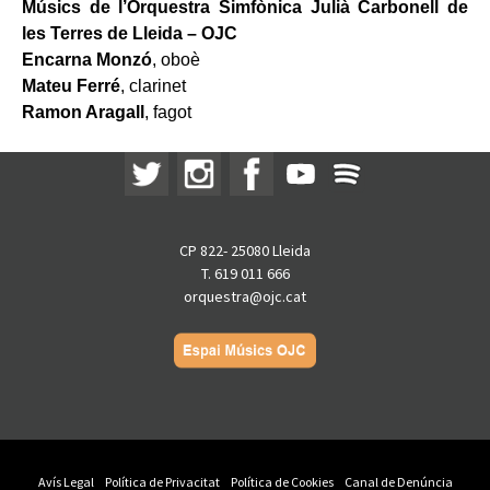
Músics de l
’Orquestra Simfònica Julià Carbonell de
les Terres de Lleida – OJC
Encarna Monzó
, oboè
Mateu Ferré
, clarinet
Ramon Aragall
, fagot
CP 822- 25080 Lleida
T. 619 011 666
orquestra@ojc.cat
Avís Legal
Política de Privacitat
Política de Cookies
Canal de Denúncia