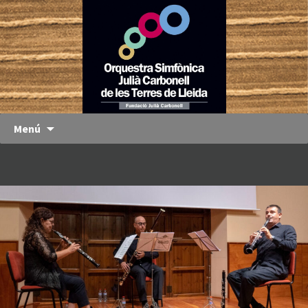
Orquestra
OJC
Simfònica
Julià
Carbonell
de les
Terres de
Menú
Lleida