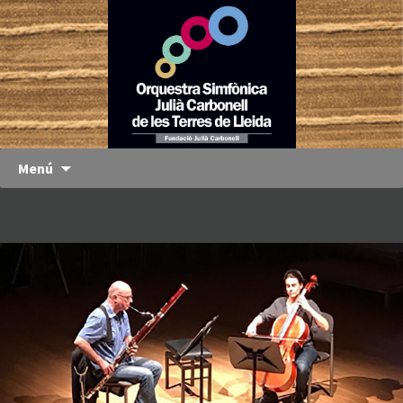
Orquestra
OJC
Simfònica
Julià
Carbonell
de les
Terres de
Menú
Lleida