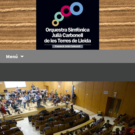
Orquestra
OJC
Simfònica
Julià
Carbonell
de les
Terres de
Menú
Lleida