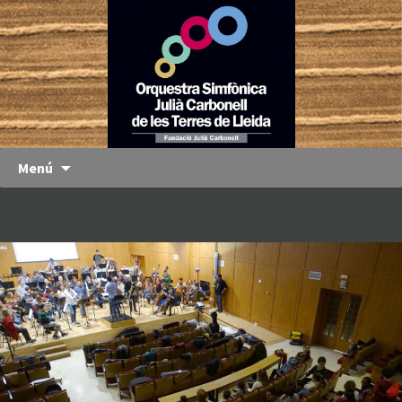
Orquestra
OJC
Simfònica
Julià
Carbonell
de les
Terres de
Menú
Lleida