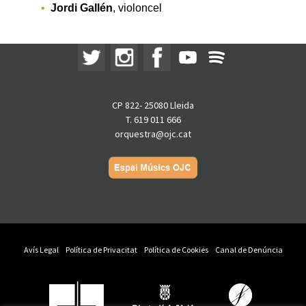
Jordi Gallén
, violoncel
CP 822- 25080 Lleida
T. 619 011 666
orquestra@ojc.cat
Avís Legal
Política de Privacitat
Política de Cookies
Canal de Denúncia