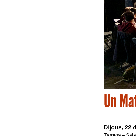
Un Mat
Dijous, 22 
Tàrrega – Sala