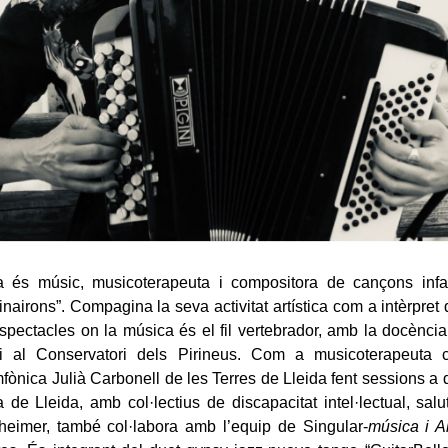
a és músic, musicoterapeuta i compositora de cançons infan
nairons”. Compagina la seva activitat artística com a intèrpret 
spectacles on la música és el fil vertebrador, amb la docènci
i al Conservatori dels Pirineus. Com a musicoterapeuta 
fònica Julià Carbonell de les Terres de Lleida fent sessions a d
a de Lleida, amb col·lectius de discapacitat intel·lectual, salu
heimer, també col·labora amb l’equip de Singular-
música i A