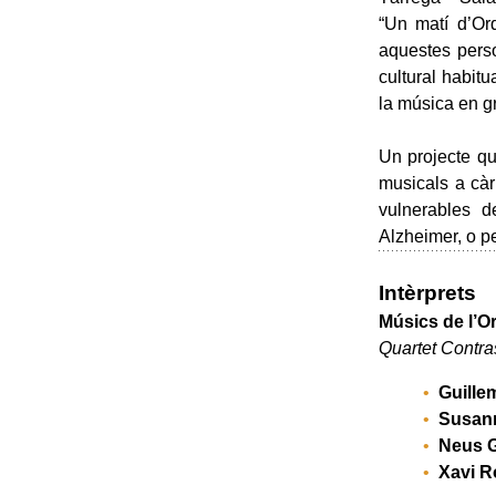
“Un matí d’Orq
aquestes perso
cultural habitu
la música en gr
Un projecte qu
musicals a càr
vulnerables d
Alzheimer, o p
Intèrprets
Músics de l’O
Quartet Contra
Guillem
Susan
Neus G
Xavi R