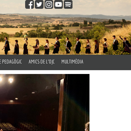
E PEDAGÒGIC
AMICS DE L’OJC
MULTIMÈDIA
gògic
Fes-te Amic de l’OJC
Vídeos
les Aules
Fotos
’Orquestra
Els Passatemps de l’OJC
Orquestra’t