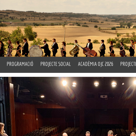
PROGRAMACIÓ
PROJECTE SOCIAL
ACADÈMIA OJC 2026
PROJECT
rtístic i Titular
Properes Activitats
Un Matí d’Orquestra
Pla Peda
ell
Emèrit
Històric
Drum Circle
L’OJC a 
Assaigs Oberts
Taller d
cia
OITL