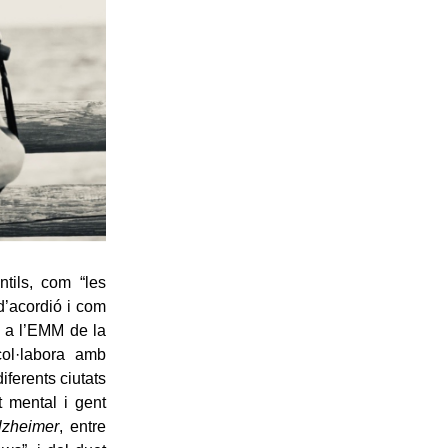
tils, com “les
d’acordió i com
a a l’EMM de la
col·labora amb
iferents ciutats
t mental i gent
lzheimer
, entre