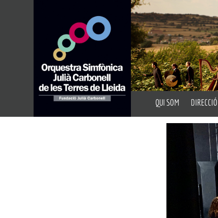
QUI SOM
DIRECCIÓ
Presentació
Director A
Fundació Julià Carbon
Director 
Auditoris
Portal de Transparèn