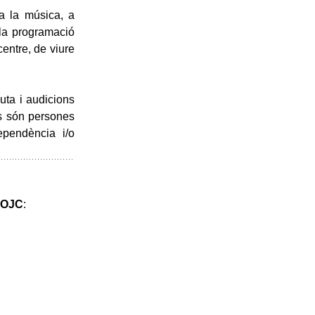
 a la música, a
 la programació
centre, de viure
uta i audicions
is són persones
ependència i/o
– OJC
: