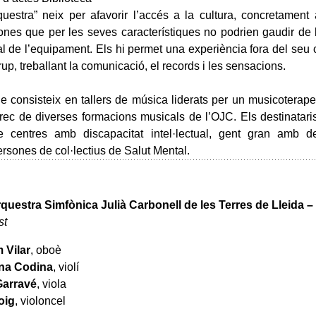
uestra” neix per afavorir l’accés a la cultura, concretament
nes que per les seves característiques no podrien gaudir de
al de l’equipament. Els hi permet una experiència fora del seu 
up, treballant la comunicació, el records i les sensacions.
e consisteix en tallers de música liderats per un musicoterape
rec de diverses formacions musicals de l’OJC. Els destinatar
e centres amb discapacitat intel·lectual, gent gran amb d
ersones de col·lectius de Salut Mental.
rquestra Simfònica Julià Carbonell de les Terres de Lleida 
st
 Vilar
, oboè
na Codina
, violí
arravé
, viola
oig
, violoncel