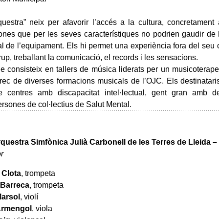
uestra” neix per afavorir l’accés a la cultura, concretament
nes que per les seves característiques no podrien gaudir de
al de l’equipament. Els hi permet una experiència fora del seu 
up, treballant la comunicació, el records i les sensacions.
e consisteix en tallers de música liderats per un musicoterape
rec de diverses formacions musicals de l’OJC. Els destinatar
e centres amb discapacitat intel·lectual, gent gran amb d
ersones de col·lectius de Salut Mental.
rquestra Simfònica Julià Carbonell de les Terres de Lleida 
r
 Clota
, trompeta
 Barreca
, trompeta
arsol
, violí
Armengol
, viola