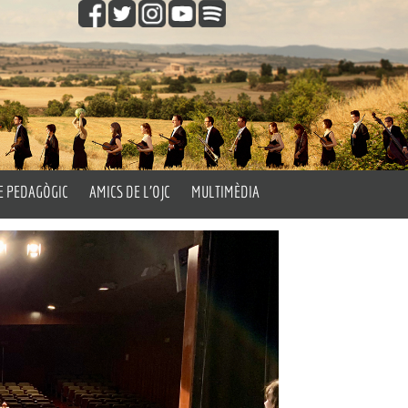
E PEDAGÒGIC
AMICS DE L’OJC
MULTIMÈDIA
gògic
Fes-te Amic de l’OJC
Vídeos
les Aules
Fotos
’Orquestra
Els Passatemps de l’OJC
Orquestra’t