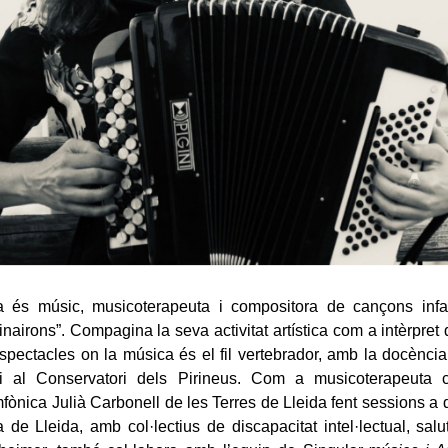
a és músic, musicoterapeuta i compositora de cançons infan
nairons”. Compagina la seva activitat artística com a intèrpret 
spectacles on la música és el fil vertebrador, amb la docènci
i al Conservatori dels Pirineus. Com a musicoterapeuta 
fònica Julià Carbonell de les Terres de Lleida fent sessions a d
a de Lleida, amb col·lectius de discapacitat intel·lectual, salu