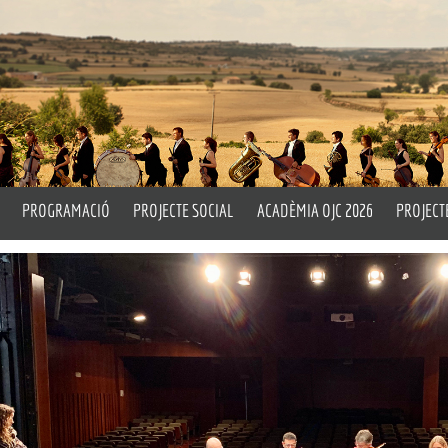
PROGRAMACIÓ
PROJECTE SOCIAL
ACADÈMIA OJC 2026
PROJECT
rtístic i Titular
Properes Activitats
Un Matí d’Orquestra
Pla Peda
ell
Emèrit
Històric
Drum Circle
L’OJC a 
Assaigs Oberts
Taller d
cia
OITL