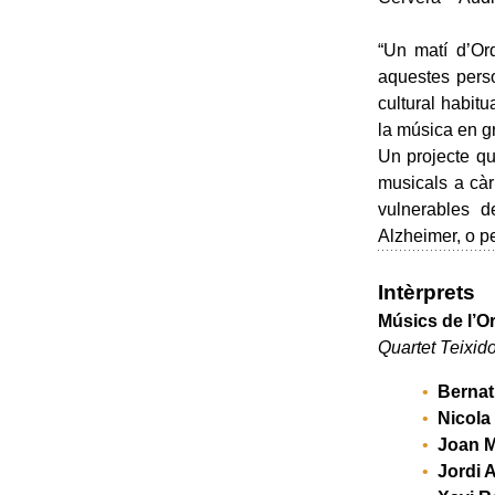
“Un matí d’Orq
aquestes perso
cultural habitu
la música en gr
Un projecte qu
musicals a càr
vulnerables d
Alzheimer, o p
Intèrprets
Músics de l’O
Quartet Teixido
Bernat
Nicola
Joan M
Jordi 