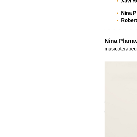
Xavi R
Nina P
Robert
Nina Planav
musicoterapeu