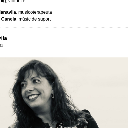
oig
, violoncel
lanavila
, musicoterapeuta
 Canela
, músic de suport
ila
ta