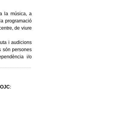
 a la música, a
 la programació
centre, de viure
uta i audicions
is són persones
ependència i/o
– OJC
: