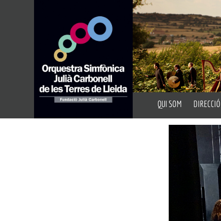
QUI SOM
DIRECCIÓ
Presentació
Director A
Fundació Julià Carbon
Director 
Auditoris
Portal de Transparèn