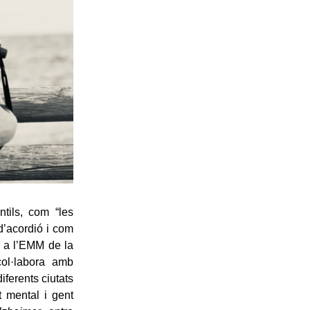
tils, com “les
d’acordió i com
a a l’EMM de la
col·labora amb
iferents ciutats
t mental i gent