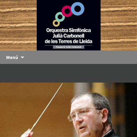
Orquestra
OJC
Simfònica
Julià
Carbonell
de les
Terres de
Menú
Lleida