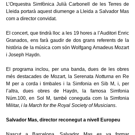
L’Orquestra Simfònica Julià Carbonell de les Terres de
Lleida portarà aquest diumenge a Lleida a Salvador Mas
com a director convidat.
El concert, que tindrà lloc a les 19 hores a l’Auditori Enric
Granados, ens farà gaudir de dos grans referents de la
història de la música com són Wolfgang Amadeus Mozart
i Joseph Haydn.
El programa inclou, per una banda, dues de les obres
més destacades de Mozart, la Serenata
Notturna
en Re
M per a corda i timbales i la Simfonia en Sib M, i, per
l’altra, dues obres de Haydn, la famosa Simfonia
Núm.100, en Sol M, també coneguda com la Simfonia
Militar,
i la
March for the Royal Society of Musicians
.
Salvador Mas
, director reconegut a nivell Europeu
Nascut a Barcelona, Salvador Mas es va formar