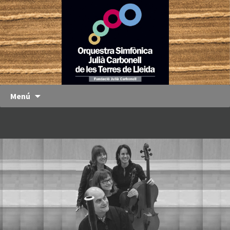
Orquestra
OJC
Simfònica
Julià
Carbonell
de les
Terres de
Menú
Lleida