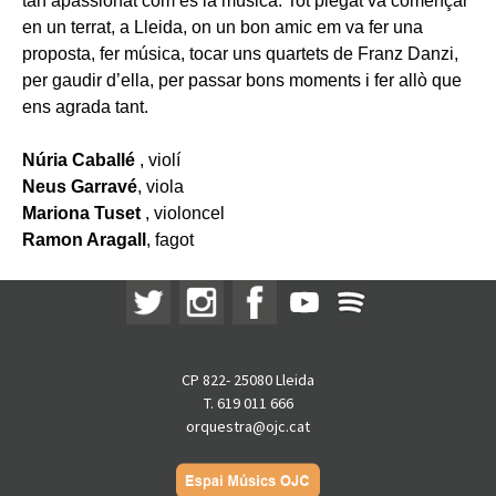
tan apassionat com és la música. Tot plegat va començar
en un terrat, a Lleida, on un bon amic em va fer una
proposta, fer música, tocar uns quartets de Franz Danzi,
per gaudir d’ella, per passar bons moments i fer allò que
ens agrada tant.
Núria Caballé
, violí
Neus Garravé
, viola
Mariona Tuset
, violoncel
Ramon Aragall
, fagot
CP 822- 25080 Lleida
T. 619 011 666
orquestra@ojc.cat