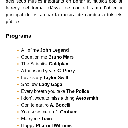
dels seus músics integrants en portar la música pop al
terreny del format clàssic de concert, amb l’objectiu
principal de fer arribar la música de cambra a tots els
públics.
Programa
All of me
John Legend
Count on me
Bruno Mars
The Scientist
Coldplay
A thousand years
C. Perry
Love story
Taylor Swift
Shallow
Lady Gaga
Every breath you take
The Police
I don’t want to miss a thing
Aerosmith
Con te partiro
A. Bocelli
You raise me up
J. Groham
Marry me
Train
Happy
Pharrell Williams