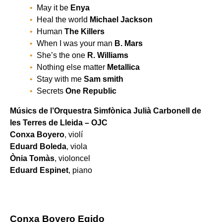
May it be
Enya
Heal the world
Michael Jackson
Human
The Killers
When I was your man
B. Mars
She’s the one
R. Williams
Nothing else matter
Metallica
Stay with me
Sam smith
Secrets
One Republic
Músics de l’Orquestra Simfònica Julià Carbonell de
les Terres de Lleida – OJC
Conxa Boyero
, violí
Eduard Boleda
, viola
Ònia Tomàs
, violoncel
Eduard Espinet
, piano
Conxa Boyero Egido