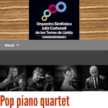
Orquestra
OJC
Simfònica
Julià
Carbonell
de les
Terres de
Menú
Lleida
Pop piano quartet