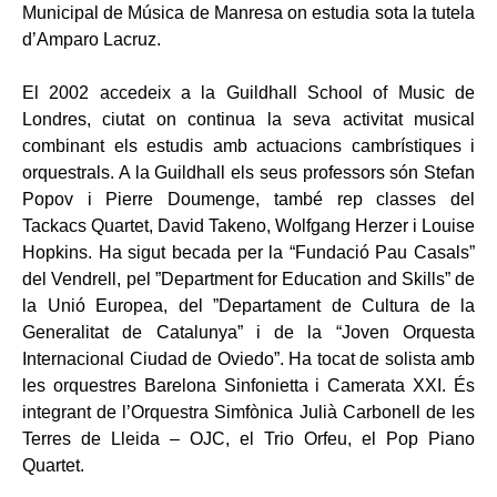
Municipal de Música de Manresa on estudia sota la tutela
d’Amparo Lacruz.
El 2002 accedeix a la Guildhall School of Music de
Londres, ciutat on continua la seva activitat musical
combinant els estudis amb actuacions cambrístiques i
orquestrals. A la Guildhall els seus professors són Stefan
Popov i Pierre Doumenge, també rep classes del
Tackacs Quartet, David Takeno, Wolfgang Herzer i Louise
Hopkins. Ha sigut becada per la “Fundació Pau Casals”
del Vendrell, pel ”Department for Education and Skills” de
la Unió Europea, del ”Departament de Cultura de la
Generalitat de Catalunya” i de la “Joven Orquesta
Internacional Ciudad de Oviedo”. Ha tocat de solista amb
les orquestres Barelona Sinfonietta i Camerata XXI. És
integrant de l’Orquestra Simfònica Julià Carbonell de les
Terres de Lleida – OJC, el Trio Orfeu, el Pop Piano
Quartet.