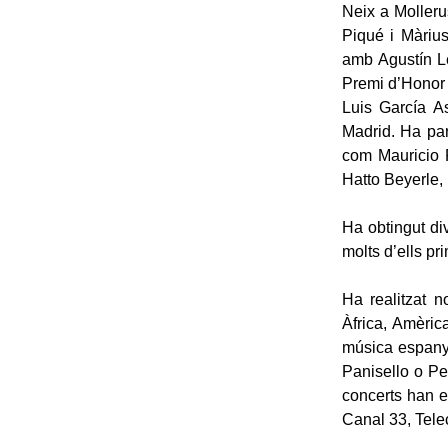
Neix a Molleru
Piqué i Màrius
amb Agustín Le
Premi d’Honor 
Luis García A
Madrid. Ha par
com Mauricio 
Hatto Beyerle,
Ha obtingut di
molts d’ells pr
Ha realitzat n
Àfrica, Amèric
música espanyo
Panisello o Pe
concerts han e
Canal 33, Tele