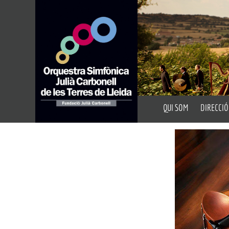
QUI SOM
DIRECCIÓ
Presentació
Director A
Fundació Julià Carbon
Director 
Auditoris
Portal de Transparèn