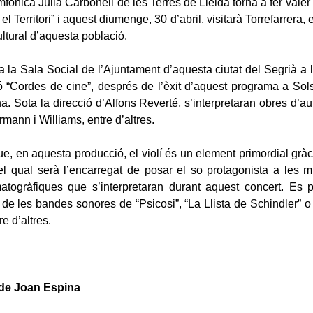
fònica Julià Carbonell de les Terres de Lleida torna a fer valer
 el Territori” i aquest diumenge, 30 d’abril, visitarà Torrefarrera,
ltural d’aquesta població.
a la Sala Social de l’Ajuntament d’aquesta ciutat del Segrià a l
 “Cordes de cine”, després de l’èxit d’aquest programa a So
a. Sota la direcció d’Alfons Reverté, s’interpretaran obres d’a
mann i Williams, entre d’altres.
e, en aquesta producció, el violí és un element primordial gràci
l qual serà l’encarregat de posar el so protagonista a les 
atogràfiques que s’interpretaran durant aquest concert. Es p
de les bandes sonores de “Psicosi”, “La Llista de Schindler” o 
re d’altres.
a de Joan Espina