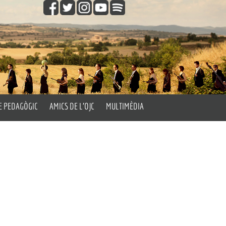
E PEDAGÒGIC
AMICS DE L’OJC
MULTIMÈDIA
gògic
Fes-te Amic de l’OJC
Vídeos
les Aules
Fotos
’Orquestra
Els Passatemps de l’OJC
Orquestra’t