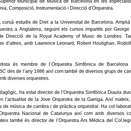
uperior Municipal de Música de Barcelona en les especialita
nia, Composició, Instrumentació i Direcció d’Orquestra.
, cursà estudis de Dret a la Universitat de Barcelona. Amplià
uestra a Anglaterra, seguint els cursos impartits por George
e Direcció de la Royal Academy of Music de Londres. Ta
tre d’altres, amb Lawrence Leonard, Robert Houlighan, Rodol
etista és membre de l´Orquestra Simfònica de Barcelona 
BC des de l’any 1986 així com també de diversos grups de cam
amb diverses orquestres.
agògic, ha estat director de l’Orquestra Simfònica Diaula dur
n l’actualitat de la Jove Orquestra de la Garriga. Així mateix,
s de música de cambra i de pràctica orquestral. Ha col·laborat
rquestra Nacional de Catalunya així com amb diversos co
mateix també és director de l’Orquestra Ars Mèdica del Col.le