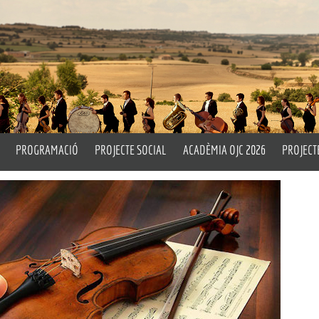
PROGRAMACIÓ
PROJECTE SOCIAL
ACADÈMIA OJC 2026
PROJECT
rtístic i Titular
Properes Activitats
Un Matí d’Orquestra
Pla Peda
ell
Emèrit
Històric
Drum Circle
L’OJC a 
Assaigs Oberts
Taller d
cia
OITL