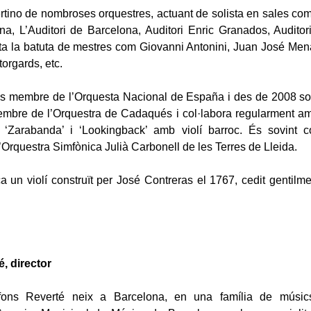
rtino de nombroses orquestres, actuant de solista en sales com
a, L’Auditori de Barcelona, Auditori Enric Granados, Audito
ota la batuta de mestres com Giovanni Antonini, Juan José Me
orgards, etc.
s membre de l’Orquesta Nacional de España i des de 2008 soli
mbre de l’Orquestra de Cadaqués i col·labora regularment am
 ‘Zarabanda’ i ‘Lookingback’ amb violí barroc. És sovint 
’Orquestra Simfònica Julià Carbonell de les Terres de Lleida.
a un violí construït per José Contreras el 1767, cedit gentilme
, director
lfons Reverté neix a Barcelona, en una família de músics