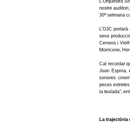
L’Orquestra Sim
nostre auditori,
30ª setmana cu
L’OJC portarà 
seva producció
Cervera i Vielh
Morricone, Herr
Cal recordar qu
Joan Espina, e
sonores cinem
peces extretes 
la teulada”, ent
La trajectòri