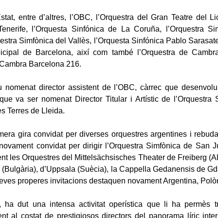
Estat, entre d’altres, l’OBC, l’Orquestra del Gran Teatre del L
Tenerife, l’Orquesta Sinfónica de La Coruña, l’Orquestra Si
uestra Simfònica del Vallès, l’Orquesta Sinfónica Pablo Sarasa
cipal de Barcelona, així com també l’Orquestra de Cambr
e Cambra Barcelona 216.
u nomenat director assistent de l’OBC, càrrec que desenvolup
ue va ser nomenat Director Titular i Artístic de l’Orquestra 
s Terres de Lleida.
imera gira convidat per diverses orquestres argentines i rebud
u novament convidat per dirigir l’Orquestra Simfònica de San
ment les Orquestres del Mittelsächsisches Theater de Freiberg (A
 (Bulgària), d’Uppsala (Suècia), la Cappella Gedanensis de Gd
 seves properes invitacions destaquen novament Argentina, Polòn
, ha dut una intensa activitat operística que li ha permès 
tent al costat de prestigiosos directors del panorama líric int