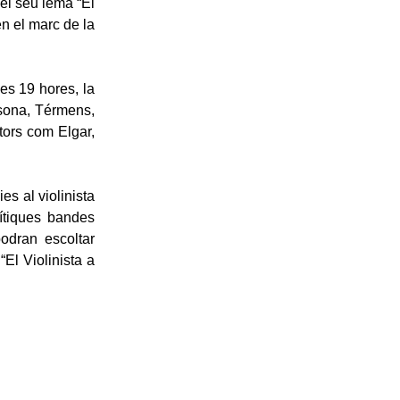
 el seu lema “El
 en el marc de la
es 19 hores, la
lsona, Térmens,
utors com Elgar,
es al violinista
mítiques bandes
odran escoltar
“El Violinista a