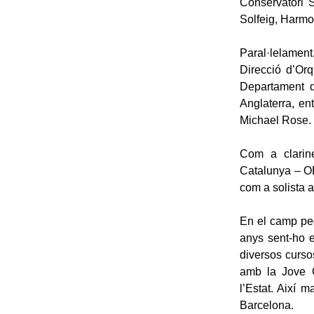
Conservatori S
Solfeig, Harmo
Paral·lelament
Direcció d’Orq
Departament d
Anglaterra, en
Michael Rose.
Com a clarin
Catalunya – O
com a solista 
En el camp ped
anys sent-ho e
diversos curso
amb la Jove O
l’Estat. Així 
Barcelona.