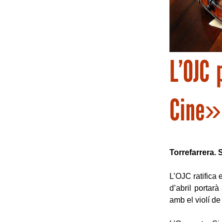
L’OJC 
Cine»
Torrefarrera. 
L’OJC ratifica 
d’abril portar
amb el violí d