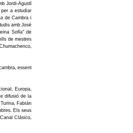
mb Jordi-Agustí
 per a estudiar
ica de Cambra i
studis amb José
eina Sofía” de
ells de mestres
s Chumachenco,
 cambra, essent
cional, Europa,
e difusió de la
 Turina, Fabián
obres. Els seus
 Canal Clásico,