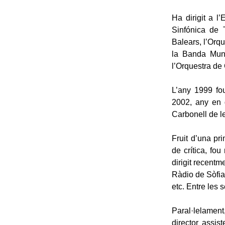
Ha dirigit a l’
Sinfónica de 
Balears, l’Orq
la Banda Muni
l’Orquestra d
L’any 1999 fo
2002, any en q
Carbonell de le
Fruit d’una pr
de crítica, fo
dirigit recent
Ràdio de Sòfia
etc. Entre les
Paral·lelament
director assis