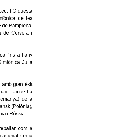
iceu, l’Orquesta
mfònica de les
te de Pamplona,
a de Cervera i
à fins a l’any
Simfònica Julià
a amb gran èxit
 Juan. També ha
lemanya), de la
ansk (Polònia),
ia i Rússia.
treballar com a
ernacional como