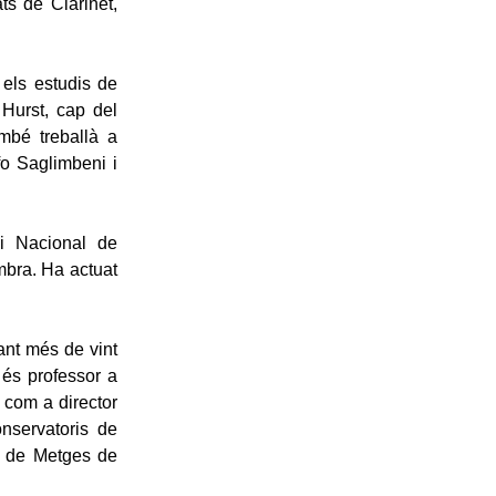
ts de Clarinet,
 els estudis de
 Hurst, cap del
mbé treballà a
fo Saglimbeni i
i Nacional de
bra. Ha actuat
ant més de vint
 és professor a
 com a director
nservatoris de
gi de Metges de