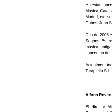
Ha estat conce
Música Catalan
Madrid, etc. s
Cobos, John St
Des de 2006 é
Segons. És me
música antiga
concertino de l
Actualment toc
Tarapiella S.L.
Alfons Reverté
El director A