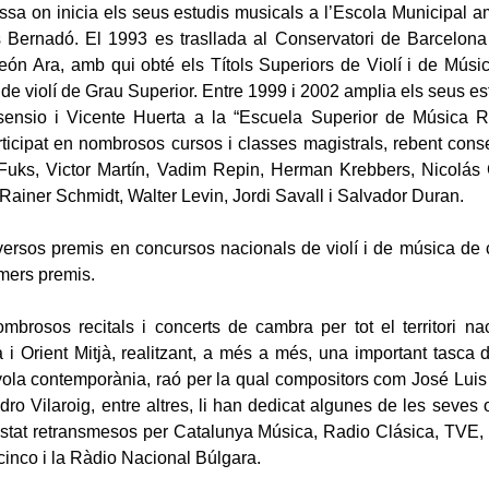
ssa on inicia els seus estudis musicals a l’Escola Municipal a
 Bernadó. El 1993 es trasllada al Conservatori de Barcelona
ón Ara, amb qui obté els Títols Superiors de Violí i de Mús
de violí de Grau Superior. Entre 1999 i 2002 amplia els seus e
sensio i Vicente Huerta a la “Escuela Superior de Música R
ticipat en nombrosos cursos i classes magistrals, rebent cons
Fuks, Victor Martín, Vadim Repin, Herman Krebbers, Nicolá
 Rainer Schmidt, Walter Levin, Jordi Savall i Salvador Duran.
versos premis en concursos nacionals de violí i de música de
imers premis.
ombrosos recitals i concerts de cambra per tot el territori na
a i Orient Mitjà, realitzant, a més a més, una important tasca d
la contemporània, raó per la qual compositors com José Luis
dro Vilaroig, entre altres, li han dedicat algunes de les seves 
stat retransmesos per Catalunya Música, Radio Clásica, TVE,
cinco i la Ràdio Nacional Búlgara.