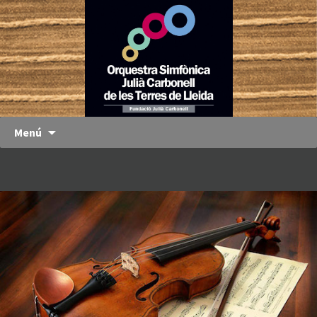
Orquestra
OJC
Simfònica
Julià
Carbonell
de les
Terres de
Menú
Lleida