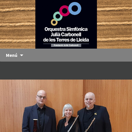
Orquestra
OJC
Simfònica
Julià
Carbonell
de les
Terres de
Menú
Lleida