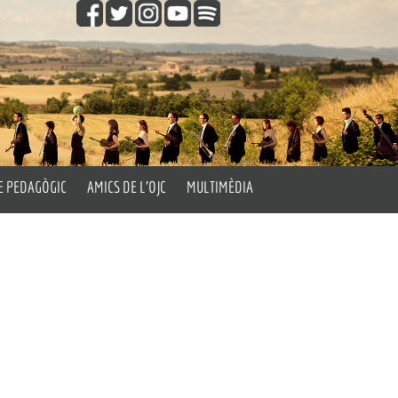
E PEDAGÒGIC
AMICS DE L’OJC
MULTIMÈDIA
gògic
Fes-te Amic de l’OJC
Vídeos
les Aules
Fotos
’Orquestra
Els Passatemps de l’OJC
Orquestra’t