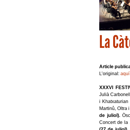
La Càt
Article public
L’original:
aquí
XXXVI FEST
Julià Carbonel
i Khatxaturian
Martinů, Oltra 
de juliol).
Òsca
Concert de la 
(27 de juliol)