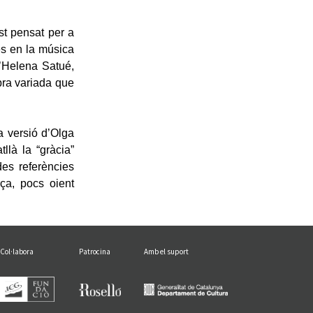
t pensat per a
es en la música
d’Helena Satué,
obra variada que
a versió d’Olga
llà la “gràcia”
es referències
rça, pocs oient
Col·labora
Patrocina
Amb el suport