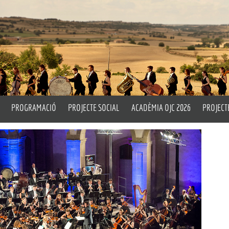
PROGRAMACIÓ
PROJECTE SOCIAL
ACADÈMIA OJC 2026
PROJECT
rtístic i Titular
Properes Activitats
Un Matí d’Orquestra
Pla Peda
ell
Emèrit
Històric
Drum Circle
L’OJC a 
Assaigs Oberts
Taller d
cia
OITL