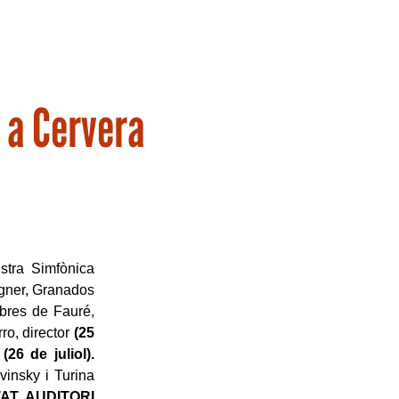
 a Cervera
stra Simfònica
agner, Granados
Obres de Fauré,
o, director
(25
à
(26 de juliol).
vinsky i Turina
AT, AUDITORI