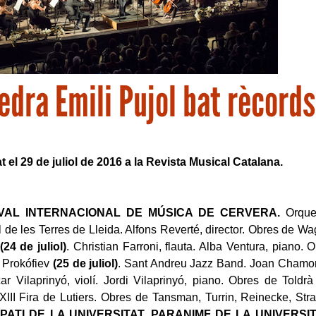
edra Emili Pujol bat rècords
at el 29 de juliol de 2016 a la Revista Musical Catalana.
IVAL INTERNACIONAL DE MÚSICA DE CERVERA.
Orque
l de les Terres de Lleida. Alfons Reverté, director. Obres de W
(24 de juliol)
. Christian Farroni, flauta. Alba Ventura, piano. 
i Prokófiev
(25 de juliol)
. Sant Andreu Jazz Band. Joan Chamorr
r Vilaprinyó, violí. Jordi Vilaprinyó, piano. Obres de Toldr
XIII Fira de Lutiers. Obres de Tansman, Turrin, Reinecke, Stra
.
PATI DE LA UNIVERSITAT, PARANIMF DE LA UNIVERSIT