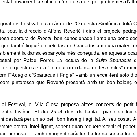
n estat novament la solució d’un curs que, per problemes d’allo
gural del Festival fou a càrrec de l’Orquestra Simfònica Julià 
da, sota la direcció d’Alfons Reverté i dins el projecte ped
uosa obertura de
Rienzi
, ben cohesionada i amb una bona sec
t que també tingué un petit tast de Granados amb una malencon
ssiblement la dansa espanyola més coneguda, en aquesta ocas
estral per Rafael Ferrer. La lectura de la
Suite Spartacus
de
lors orquestrals en la “Introducció i dansa de les nimfes” i mom
om l’“Adagio d’Spartacus i Frigia” –amb un excel·lent solo d’
 com pintoresca que Reverté presentà amb un bon balanç en
 al Festival, el Vila Closa proposa altres concerts de petit 
centre històric. El dia 25 el duet de flauta i piano en fou e
ni destacà per un so bell, bon fraseig i agilitat. Al seu costat, 
mpre atenta, intel·ligent, sabent quan requereix tenir el paper
an proposa… i amb un ingent caràcter. La forma sonata fou e