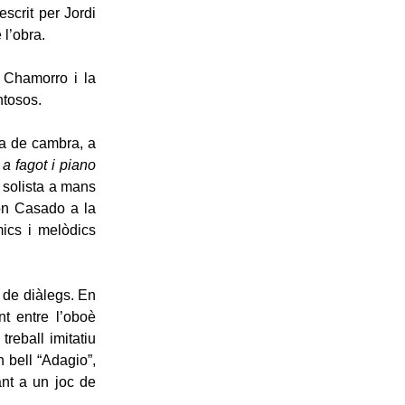
escrit per Jordi
 l’obra.
 Chamorro i la
ntosos.
ica de cambra, a
a fagot i piano
 solista a mans
on Casado a la
mics i melòdics
 de diàlegs. En
t entre l’oboè
reball imitatiu
n bell “Adagio”,
nt a un joc de