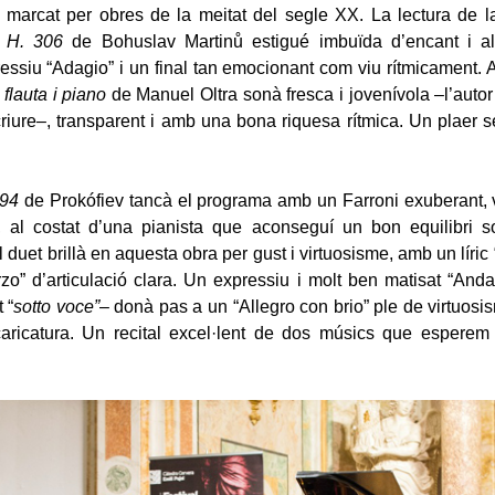
 marcat per obres de la meitat del segle XX. La lectura de 
, H. 306
de Bohuslav Martinů estigué imbuïda d’encant i a
essiu “Adagio” i un final tan emocionant com viu rítmicament. A
flauta i piano
de Manuel Oltra sonà fresca i jovenívola –l’autor
riure–, transparent i amb una bona riquesa rítmica. Un plaer se
 94
de Prokófiev tancà el programa amb un Farroni exuberant, v
s, al costat d’una pianista que aconseguí un bon equilibri s
 duet brillà en aquesta obra per gust i virtuosisme, amb un líric
zo” d’articulació clara. Un expressiu i molt ben matisat “An
 “
sotto voce”
– donà pas a un “Allegro con brio” ple de virtuosi
aricatura. Un recital excel·lent de dos músics que esperem 