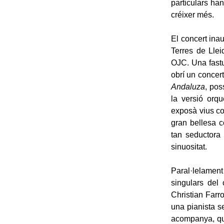
particulars ha
créixer més.
El concert inau
Terres de Llei
OJC. Una fast
obrí un concer
Andaluza
, po
la versió orqu
exposà vius co
gran bellesa c
tan seductora
sinuositat.
Paral·lelament
singulars del 
Christian Farro
una pianista se
acompanya, qu