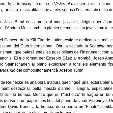
ns de la transcripció del seu
Vistes al mar
per a violí i piano 
gran cura, musicalitat i que a més suposà l’estrena absoluta de
u Jazz Band ens apropà al món jazzístic, dirigida per Joan
eu d’Andrea Motis, amb un planter de músics tan joves com tale
r, el Concert de la XIII Fira de Lutiers estigué dedicat a la mús
essorat del Curs Internacional. Obrí la vetllada la
Sonatina per 
nsman, que palesà totes les possibilitats de l’instrument com a
anchis. El trio format per Eusebio Sáez al trombó, Josep Ant
rid Steinschaden al piano exploraren a fons els elements rít
andango
del compositor americà Joseph Turrin.
de Reinecke és una obra madura que tingué una lectura plena
iment destacà la bella mescla d’anhel i alegria, especialmen
ínez i la trompa. Mentre que en l’“Scherzo” hi hagué un bon t
s de vent i un paper més líric del piano de Jordi Vilaprinyó. U
lent David Bonet a la trompa, donà pas a un “Finale” sembla
ersecucions entre els diferents instruments.