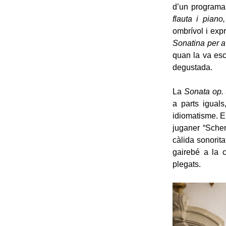
d’un programa
flauta i piano
ombrívol i expr
Sonatina per a 
quan la va esc
degustada.
La
Sonata op.
a parts igual
idiomatisme. El
juganer “Scher
càlida sonoritat
gairebé a la c
plegats.