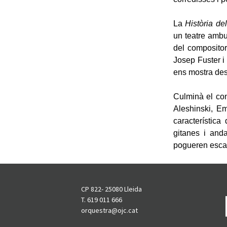
La
Història del
un teatre ambu
del compositor
Josep Fuster i 
ens mostra des
Culminà el co
Aleshinski, Em
característic
gitanes i anda
pogueren escap
CP 822- 25080 Lleida
T. 619 011 666
orquestra@ojc.cat