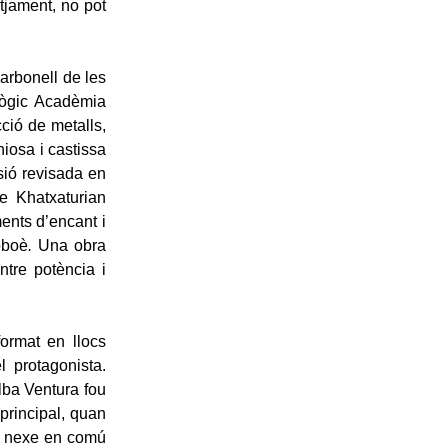
tjament, no pot
Carbonell de les
agògic Acadèmia
ció de metalls,
iosa i castissa
ió revisada en
 Khatxaturian
ents d’encant i
oboè
.
Una obra
tre potència i
format en llocs
l protagonista.
Alba Ventura fou
 principal, quan
l nexe en comú