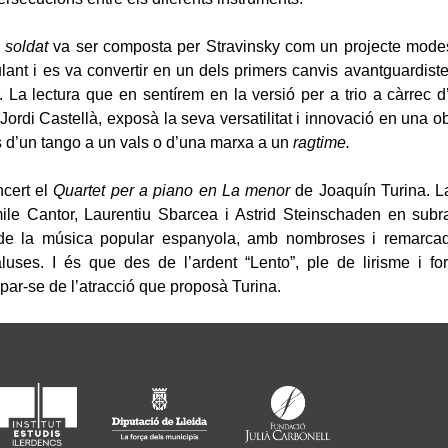
 soldat
va ser composta per Stravinsky com un projecte modes
lant i es va convertir en un dels primers canvis avantguardist
. La lectura que en sentírem en la versió per a trio a càrrec 
Jordi Castellà, exposà la seva versatilitat i innovació en una 
 d’un tango a un vals o d’una marxa a un
ragtime.
ncert el
Quartet per a piano en La menor
de Joaquín Turina. L
ile Cantor, Laurentiu Sbarcea i Astrid Steinschaden en subrat
a de la música popular espanyola, amb nombroses i remarcad
luses. I és que des de l’ardent “Lento”, ple de lirisme i fo
ar-se de l’atracció que proposà Turina.