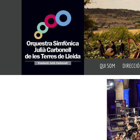
QUI SOM
DIRECCIÓ
Presentació
Director A
Fundació Julià Carbon
Director 
Auditoris
Portal de Transparèn