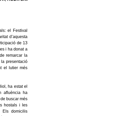
ls: el Festival
aritat d’aquesta
ticipació de 13
des i ha donat a
de remarcar la
i la presentació
t el lutier més
ol, ha estat el
n afluència ha
t de buscar més
s hostals i les
 Els domicilis