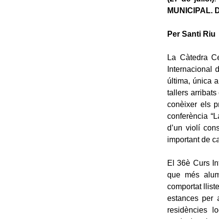
MUNICIPAL. D
Per Santi Riu
La Càtedra Cer
Internacional d
última, única 
tallers arribat
conèixer els 
conferència “La
d’un violí con
important de c
El 36è Curs In
que més alumn
comportat llis
estances per a
residències l