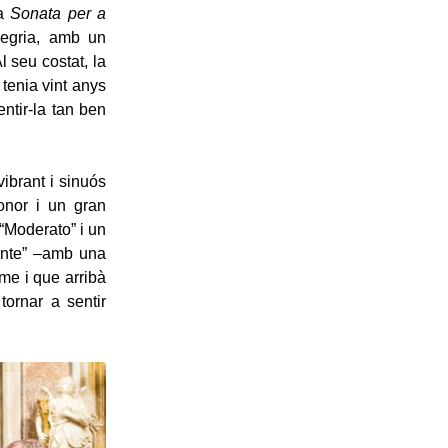
la
Sonata per a
legria, amb un
l seu costat, la
 tenia vint anys
ntir-la tan ben
ibrant i sinuós
onor i un gran
 “Moderato” i un
dante” –amb una
sme i que arribà
tornar a sentir