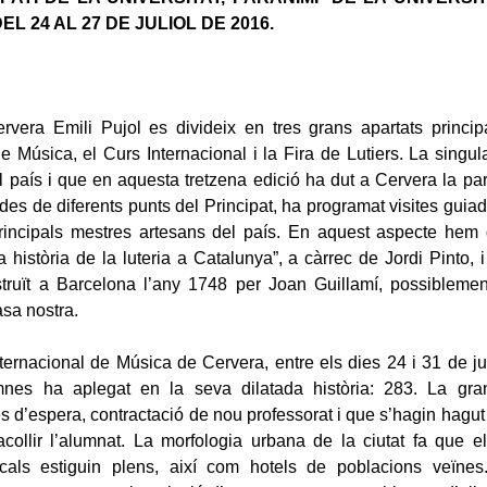
EL 24 AL 27 DE JULIOL DE 2016.
vera Emili Pujol es divideix en tres grans apartats principa
e Música, el Curs Internacional i la Fira de Lutiers. La singul
al país i que en aquesta tretzena edició ha dut a Cervera la par
s des de diferents punts del Principat, ha programat visites guia
principals mestres artesans del país. En aquest aspecte hem 
 història de la luteria a Catalunya”, a càrrec de Jordi Pinto, 
struït a Barcelona l’any 1748 per Joan Guillamí, possiblemen
asa nostra.
ternacional de Música de Cervera, entre els dies 24 i 31 de juli
es ha aplegat en la seva dilatada història: 283. La gra
tes d’espera, contractació de nou professorat i que s’hagin hagu
collir l’alumnat. La morfologia urbana de la ciutat fa que el
ocals estiguin plens, així com hotels de poblacions veïnes.