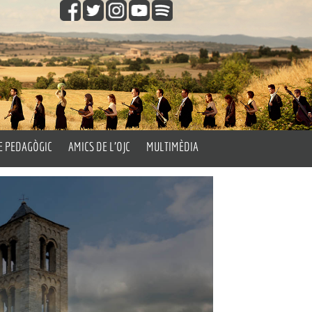
E PEDAGÒGIC
AMICS DE L’OJC
MULTIMÈDIA
gògic
Fes-te Amic de l’OJC
Vídeos
les Aules
Fotos
’Orquestra
Els Passatemps de l’OJC
Orquestra’t