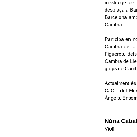
mestratge de 
desplaça a Bar
Barcelona amb 
Cambra.
Participa en 
Cambra de la 
Figueres, del
Cambra de Llei
grups de Cambr
Actualment és
OJC i del Mera
Àngels, Ensemb
Núria Cabal
Violí