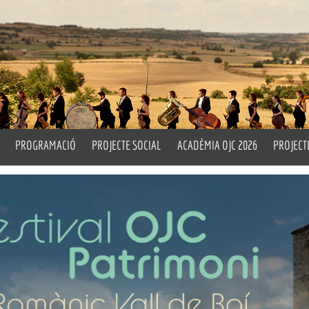
PROGRAMACIÓ
PROJECTE SOCIAL
ACADÈMIA OJC 2026
PROJECT
rtístic i Titular
Properes Activitats
Un Matí d’Orquestra
Pla Peda
ell
Emèrit
Històric
Drum Circle
L’OJC a 
Assaigs Oberts
Taller d
cia
OITL