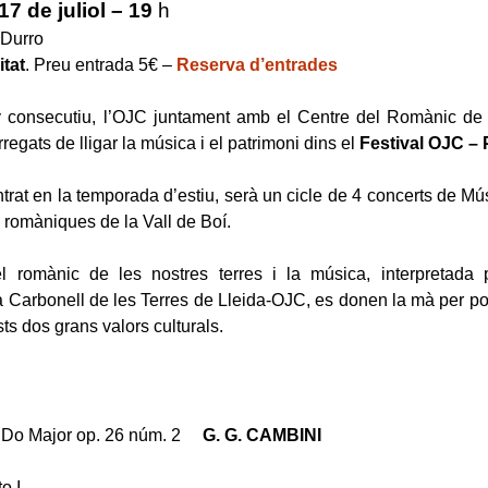
7 de juliol – 19
h
 Durro
itat
. Preu entrada 5€ –
Reserva d’entrades
 consecutiu, l’OJC juntament amb el Centre del Romànic de l
regats de lligar la música i el patrimoni dins el
Festival OJC – 
entrat en la temporada d’estiu, serà un cicle de 4 concerts de M
 romàniques de la Vall de Boí.
el romànic de les nostres terres i la música, interpretada p
à Carbonell de les Terres de Lleida-OJC, es donen la mà per 
ts dos grans valors culturals.
n Do Major op. 26 núm. 2
G. G. CAMBINI
to I