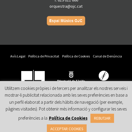
orquestra@ojc.cat
Avís Legal
Política de Privacitat
Política de Cookies
Canal de Denúncia
Utilitzem cookies pròpies i de tercers per analitzar els nostres serveis i
mostrar-li publicitat relacionada amb les seves preferències en base a
Amb el suport
Col·labora
Patrocina
un perfil elaborat a partir dels hàbits de navegació (per exemple,
pàgines visitades). Pot obtenir més informació y configurar les seves
preferències a la
Política de Cookies
REBUTJAR
ACCEPTAR COOKIES