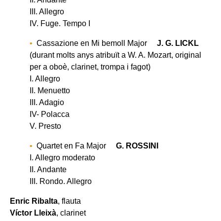
III. Allegro
IV. Fuge. Tempo I
Cassazione en Mi bemoll Major
J. G. LICKL
(durant molts anys atribuït a W. A. Mozart, original
per a oboè, clarinet, trompa i fagot)
I. Allegro
II. Menuetto
III. Adagio
IV- Polacca
V. Presto
Quartet en Fa Major
G. ROSSINI
I. Allegro moderato
II. Andante
III. Rondo. Allegro
Enric Ribalta
, flauta
Víctor Lleixà
, clarinet