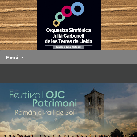
Orquestra
OJC
Simfònica
Julià
Carbonell
de les
Terres de
Menú
Lleida