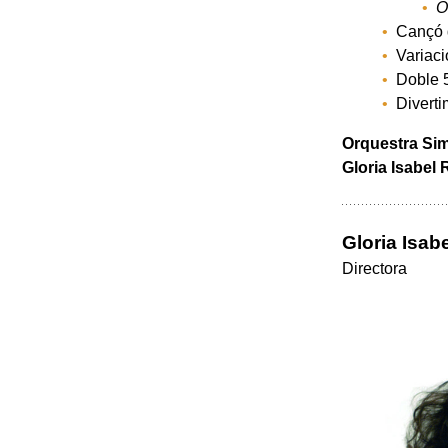
O
Cançó d
Variac
Doble
Divert
Orquestra Sim
Gloria Isabel
Gloria Isa
Directora