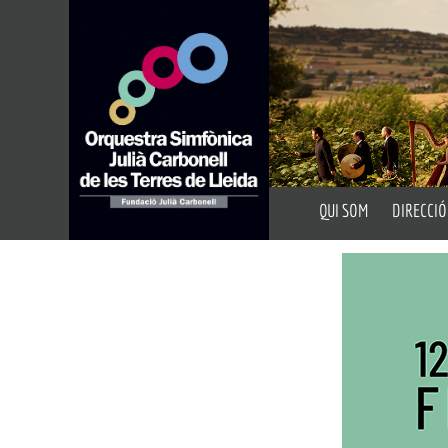
QUI SOM
DIRECCIÓ
Presentació
Director A
Fundació Julià Carbon
Director 
Auditoris
Portal de Transparèn