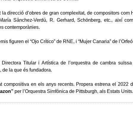
at la direcció d’obres de gran complexitat, de compositors com 
María Sánchez-Verdú, R. Gerhard, Schönberg, etc., així co
es contemporànies.
emis figuren el “Ojo Crítico” de RNE, i “Mujer Canaria” de l’Orf
 Directora Titular i Artística de l’orquestra de cambra suï
de la que és fundadora.
tat compositiva en els anys recents. Propera estrena el 2022 
azon”
per l’Orquestra Simfònica de Pittsburgh, als Estats Units