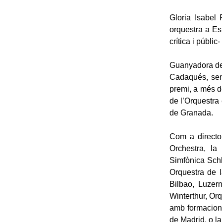
Gloria Isabel 
orquestra a Es
crítica i públi
Guanyadora de 
Cadaqués, sen
premi, a més d
de l’Orquestra
de Granada.
Com a directo
Orchestra, l
Simfònica Schl
Orquestra de 
Bilbao, Luzer
Winterthur, Orq
amb formacion
de Madrid, o l