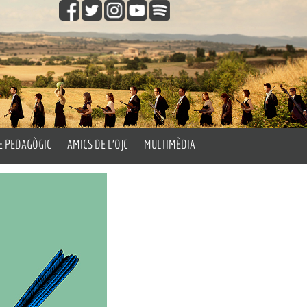
E PEDAGÒGIC
AMICS DE L’OJC
MULTIMÈDIA
gògic
Fes-te Amic de l’OJC
Vídeos
les Aules
Fotos
’Orquestra
Els Passatemps de l’OJC
Orquestra’t