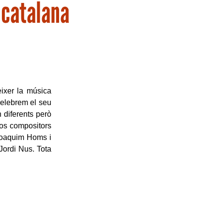
 catalana
ixer la música
celebrem el seu
 diferents però
dos compositors
 Joaquim Homs i
 Jordi Nus. Tota