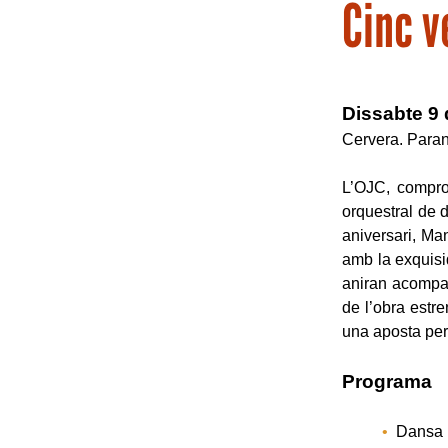
Cinc v
Dissabte 9 
Cervera. Paran
L’OJC, compro
orquestral de 
aniversari, Ma
amb la exquisi
aniran acompan
de l’obra estre
una aposta per
Programa
Dansa