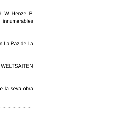
H. W. Henze, P.
m innumerables
eón La Paz de La
ssa WELTSAITEN
de la seva obra
.