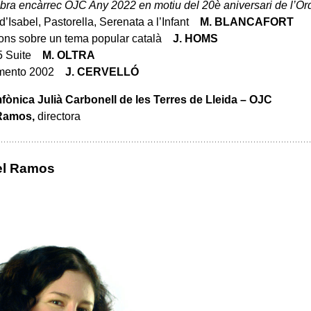
bra encàrrec OJC Any 2022 en motiu del 20è aniversari de l’Or
’Isabel, Pastorella, Serenata a l’Infant
M. BLANCAFORT
ions sobre un tema popular català
J. HOMS
 5 Suite
M. OLTRA
imento 2002
J. CERVELLÓ
fònica Julià Carbonell de les Terres de Lleida – OJC
 Ramos,
directora
bel Ramos