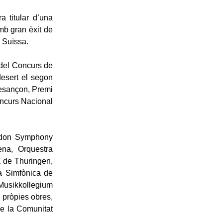
a titular d’una
mb gran èxit de
a Suïssa.
 del Concurs de
esert el segon
Besançon, Premi
oncurs Nacional
ondon Symphony
na, Orquestra
a de Thuringen,
a Simfònica de
Musikkollegium
s pròpies obres,
e la Comunitat