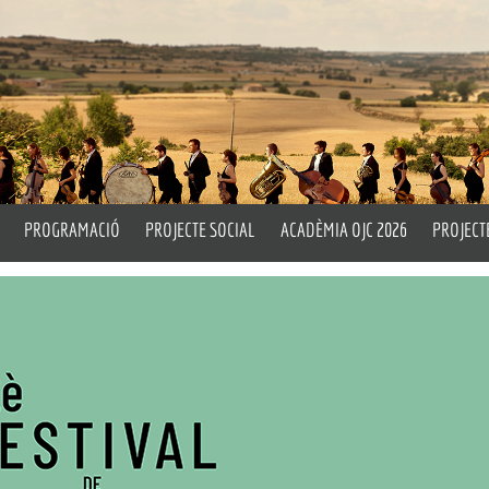
PROGRAMACIÓ
PROJECTE SOCIAL
ACADÈMIA OJC 2026
PROJECT
rtístic i Titular
Properes Activitats
Un Matí d’Orquestra
Pla Peda
ell
Emèrit
Històric
Drum Circle
L’OJC a 
Assaigs Oberts
Taller d
cia
OITL