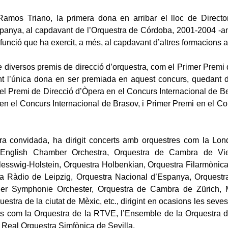
Ramos Triano, la primera dona en arribar el lloc de Director
panya, al capdavant de l’Orquestra de Córdoba, 2001-2004 -a
c- funció que ha exercit, a més, al capdavant d’altres formacions 
diversos premis de direcció d’orquestra, com el Primer Premi
t l’única dona en ser premiada en aquest concurs, quedant d
el Premi de Direcció d’Òpera en el Concurs Internacional de 
 en el Concurs Internacional de Brasov, i Primer Premi en el C
ra convidada, ha dirigit concerts amb orquestres com la L
a English Chamber Orchestra, Orquestra de Cambra de Vie
esswig-Holstein, Orquestra Holbenkian, Orquestra Filarmònic
la Ràdio de Leipzig, Orquestra Nacional d’Espanya, Orquestr
ner Symphonie Orchester, Orquestra de Cambra de Zürich, 
uestra de la ciutat de Mèxic, etc., dirigint en ocasions les seve
s com la Orquestra de la RTVE, l’Ensemble de la Orquestra d
a Real Orquestra Simfònica de Sevilla.