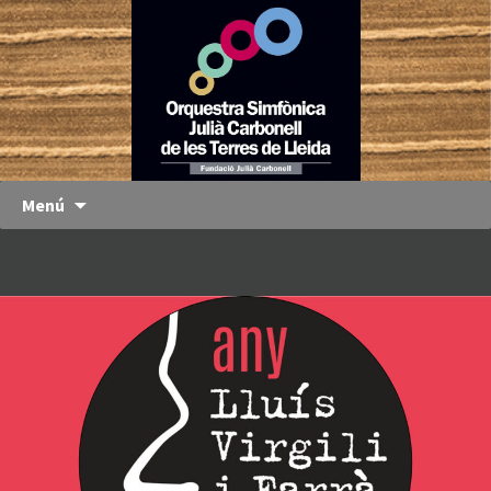
Orquestra
OJC
Simfònica
Julià
Carbonell
de les
Terres de
Menú
Lleida