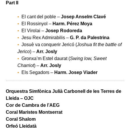
Part II
El cant del poble –
Josep Anselm Clavé
El Rossinyol –
Harm. Pérez Moya
El Virolai –
Josep Rodoreda
Jesu Rex Admirabilis –
G. P. da Palestrina
Josuè va conquerir Jericó (
Joshua fit the battle of
Jerico
) –
Arr. Josly
Gronxa’m Estel daurat (
Swing low, Sweet
Charriot
) –
Arr. Josly
Els Segadors –
Harm. Josep Viader
Orquestra Simfònica Julià Carbonell de les Terres de
Lleida – OJC
Cor de Cambra de l’AEG
Coral Maristes Montserrat
Coral Shalom
Orfeó Lleidatà