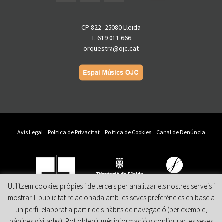
CP 822- 25080 Lleida
T. 619 011 666
orquestra@ojc.cat
Avís Legal
Política de Privacitat
Política de Cookies
Canal de Denúncia
Utilitzem cookies pròpies i de tercers per analitzar els nostres serveis i
mostrar-li publicitat relacionada amb les seves preferències en base a
Amb el suport
Col·labora
Patrocina
un perfil elaborat a partir dels hàbits de navegació (per exemple,
pàgines visitades). Pot obtenir més informació y configurar les seves