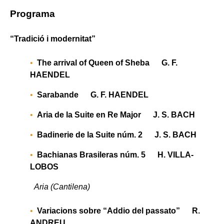
Programa
“Tradició i modernitat”
The arrival of Queen of Sheba G. F.
H
AENDEL
Sarabande G.
F. H
AENDEL
Aria de la Suite en Re Major J.
S.
B
ACH
Badinerie de la Suite núm. 2 J.
S. B
ACH
Bachianas Brasileras núm. 5 H. V
ILLA-
LOBOS
Aria
(Cantilena)
Variacions sobre
“Addio del passato” R
.
ANDREU