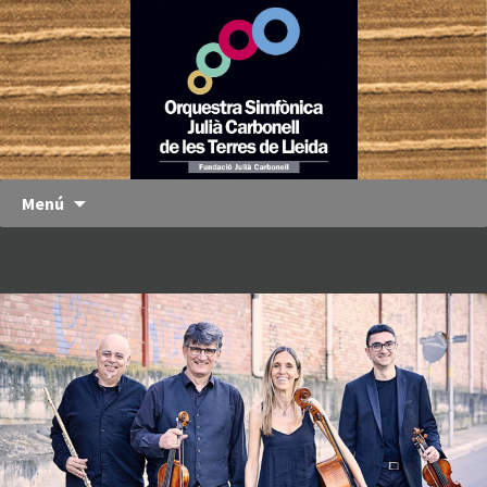
Orquestra
OJC
Simfònica
Julià
Carbonell
de les
Terres de
Menú
Lleida