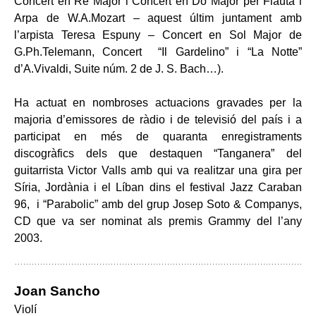
Concert en Re Major i Concert en Do Major per Flauta i
Arpa de W.A.Mozart – aquest últim juntament amb
l’arpista Teresa Espuny – Concert en Sol Major de
G.Ph.Telemann, Concert “Il Gardelino” i “La Notte”
d’A.Vivaldi, Suite núm. 2 de J. S. Bach…).
Ha actuat en nombroses actuacions gravades per la
majoria d’emissores de ràdio i de televisió del país i a
participat en més de quaranta enregistraments
discogràfics dels que destaquen “Tanganera” del
guitarrista Victor Valls amb qui va realitzar una gira per
Síria, Jordània i el Líban dins el festival Jazz Caraban
96, i “Parabolic” amb del grup Josep Soto & Companys,
CD que va ser nominat als premis Grammy del l’any
2003.
Joan Sancho
Violí