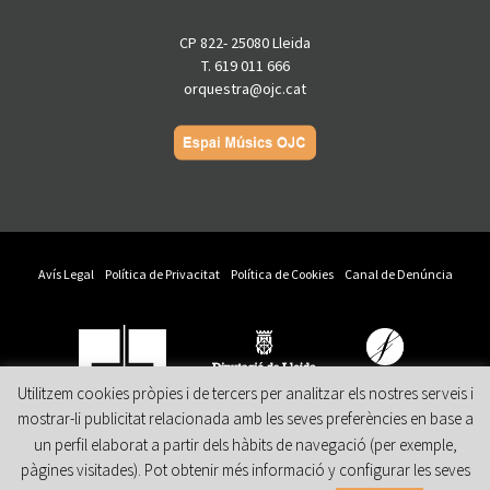
CP 822- 25080 Lleida
T. 619 011 666
orquestra@ojc.cat
Avís Legal
Política de Privacitat
Política de Cookies
Canal de Denúncia
Utilitzem cookies pròpies i de tercers per analitzar els nostres serveis i
mostrar-li publicitat relacionada amb les seves preferències en base a
Amb el suport
Col·labora
Patrocina
un perfil elaborat a partir dels hàbits de navegació (per exemple,
pàgines visitades). Pot obtenir més informació y configurar les seves