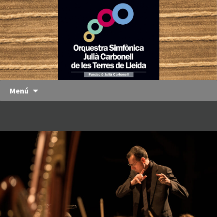
Orquestra
OJC
Simfònica
Julià
Carbonell
de les
Terres de
Menú
Lleida