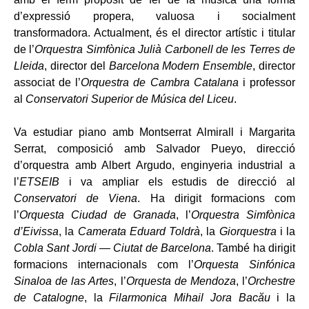
d’expressió propera, valuosa i socialment
transformadora. Actualment, és el director artístic i titular
de l’
Orquestra Simfònica Julià Carbonell de les Terres de
Lleida
, director del
Barcelona Modern Ensemble
, director
associat de l’
Orquestra de Cambra Catalana
i professor
al
Conservatori Superior de Música del Liceu
.
Va estudiar piano amb Montserrat Almirall i Margarita
Serrat, composició amb Salvador Pueyo, direcció
d’orquestra amb Albert Argudo, enginyeria industrial a
l’
ETSEIB
i va ampliar els estudis de direcció al
Conservatori de
Viena
. Ha dirigit formacions com
l’
Orquesta Ciudad de Granada
, l’
Orquestra Simfònica
d’Eivissa
, la
Camerata Eduard Toldrà
, la
Giorquestra
i la
Cobla Sant Jordi — Ciutat de Barcelona
. També ha dirigit
formacions internacionals com l’
Orquesta Sinfónica
Sinaloa de las Artes
, l’
Orquesta de Mendoza
, l’
Orchestre
de Catalogne
, la
Filarmonica Mihail Jora Bacău
i la