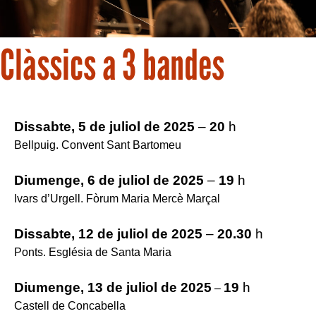
Clàssics a 3 bandes
Dissabte, 5 de juliol de 2
025
–
20
h
Bellpuig. Convent Sant Bartomeu
Diumenge, 6 de juliol de 2
025
–
19
h
Ivars d’Urgell. Fòrum Maria Mercè Marçal
Dissabte, 12 de juliol de 2
025
–
20.30
h
Ponts. Església de Santa Maria
Diumenge, 13 de juliol de 2025
19
h
–
Castell de Concabella