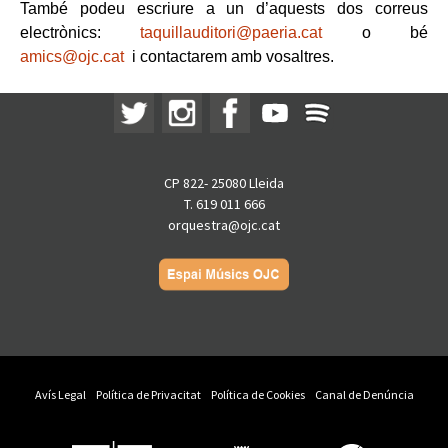
També podeu escriure a un d’aquests dos correus
electrònics:
taquillauditori@paeria.cat
o bé
amics@ojc.cat
i contactarem amb vosaltres.
CP 822- 25080 Lleida
T. 619 011 666
orquestra@ojc.cat
Avís Legal
Política de Privacitat
Política de Cookies
Canal de Denúncia