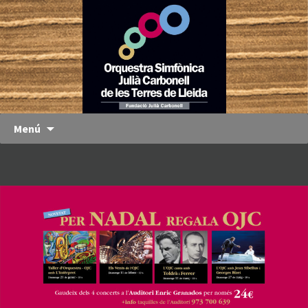
Orquestra
OJC
Simfònica
Julià
Carbonell
de les
Terres de
Menú
Lleida