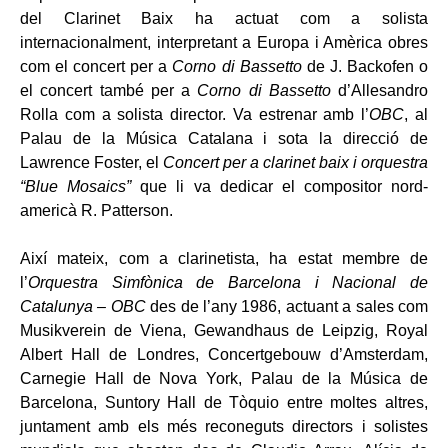
del Clarinet Baix ha actuat com a solista
internacionalment, interpretant a Europa i Amèrica obres
com el concert per a
Corno di Bassetto
de J. Backofen o
el concert també per a
Corno di Bassetto
d’Allesandro
Rolla com a solista director. Va estrenar amb l’
OBC
, al
Palau de la Música Catalana i sota la direcció de
Lawrence Foster, el
Concert per a clarinet baix i orquestra
“Blue Mosaics”
que li va dedicar el compositor nord-
americà R. Patterson.
Així mateix, com a clarinetista, ha estat membre de
l’
Orquestra Simfònica de Barcelona i Nacional de
Catalunya – OBC
des de l’any 1986, actuant a sales com
Musikverein de Viena, Gewandhaus de Leipzig, Royal
Albert Hall de Londres, Concertgebouw d’Amsterdam,
Carnegie Hall de Nova York, Palau de la Música de
Barcelona, ​​Suntory Hall de Tòquio entre moltes altres,
juntament amb els més reconeguts directors i solistes