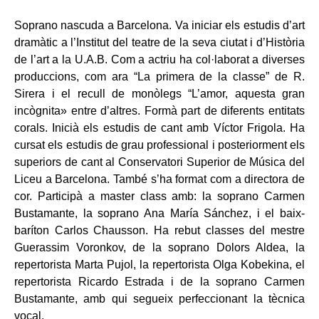
Soprano nascuda a Barcelona. Va iniciar els estudis d’art
dramàtic a l’Institut del teatre de la seva ciutat i d’Història
de l’art a la U.A.B. Com a actriu ha col·laborat a diverses
produccions, com ara “La primera de la classe” de R.
Sirera i el recull de monòlegs “L’amor, aquesta gran
incògnita» entre d’altres. Formà part de diferents entitats
corals. Inicià els estudis de cant amb Víctor Frigola. Ha
cursat els estudis de grau professional i posteriorment els
superiors de cant al Conservatori Superior de Música del
Liceu a Barcelona. També s’ha format com a directora de
cor. Participà a master class amb: la soprano Carmen
Bustamante, la soprano Ana María Sánchez, i el baix-
baríton Carlos Chausson. Ha rebut classes del mestre
Guerassim Voronkov, de la soprano Dolors Aldea, la
repertorista Marta Pujol, la repertorista Olga Kobekina, el
repertorista Ricardo Estrada i de la soprano Carmen
Bustamante, amb qui segueix perfeccionant la tècnica
vocal.