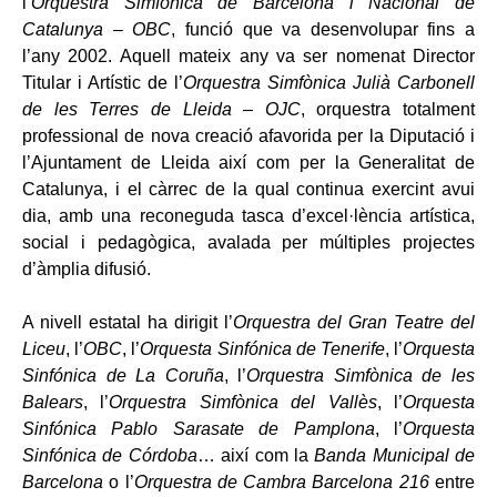
l’
Orquestra Simfònica de Barcelona i Nacional de
Catalunya – OBC
, funció que va desenvolupar fins a
l’any 2002. Aquell mateix any va ser nomenat Director
Titular i Artístic de l’
Orquestra Simfònica Julià Carbonell
de les Terres de Lleida – OJC
, orquestra totalment
professional de nova creació afavorida per la Diputació i
l’Ajuntament de Lleida així com per la Generalitat de
Catalunya, i el càrrec de la qual continua exercint avui
dia, amb una reconeguda tasca d’excel·lència artística,
social i pedagògica, avalada per múltiples projectes
d’àmplia difusió.
A nivell estatal ha dirigit l’
Orquestra del Gran Teatre del
Liceu
, l’
OBC
, l’
Orquesta Sinfónica de Tenerife
, l’
Orquesta
Sinfónica de La Coruña
, l’
Orquestra Simfònica de les
Balears
, l’
Orquestra Simfònica del Vallès
, l’
Orquesta
Sinfónica Pablo Sarasate de Pamplona
, l’
Orquesta
Sinfónica de Córdoba
… així com la
Banda Municipal de
Barcelona
o l’
Orquestra de Cambra Barcelona 216
entre