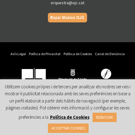
orquestra@ojc.cat
Avís Legal
Política de Privacitat
Política de Cookies
Canal de Denúncia
Utilitzem cookies pròpies i de tercers per analitzar els nostres serveis i
mostrar-li publicitat relacionada amb les seves preferències en base a
Amb el suport
Col·labora
Patrocina
un perfil elaborat a partir dels hàbits de navegació (per exemple,
pàgines visitades). Pot obtenir més informació y configurar les seves
preferències a la
Política de Cookies
REBUTJAR
ACCEPTAR COOKIES