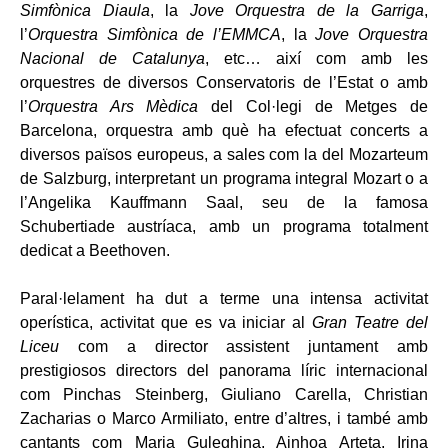
Simfònica Diaula
, la
Jove Orquestra de la Garriga
,
l’
Orquestra Simfònica de l’EMMCA
, la
Jove Orquestra
Nacional de Catalunya
, etc… així com amb les
orquestres de diversos Conservatoris de l’Estat o amb
l’
Orquestra Ars Mèdica
del Col·legi de Metges de
Barcelona, ​​orquestra amb què ha efectuat concerts a
diversos països europeus, a sales com la del Mozarteum
de Salzburg, interpretant un programa integral Mozart o a
l’Angelika Kauffmann Saal, seu de la famosa
Schubertiade austríaca, amb un programa totalment
dedicat a Beethoven.
Paral·lelament ha dut a terme una intensa activitat
operística, activitat que es va iniciar al
Gran Teatre del
Liceu
com a director assistent juntament amb
prestigiosos directors del panorama líric internacional
com Pinchas Steinberg, Giuliano Carella, Christian
Zacharias o Marco Armiliato, entre d’altres, i també amb
cantants com Maria Guleghina, Ainhoa ​​Arteta, Irina