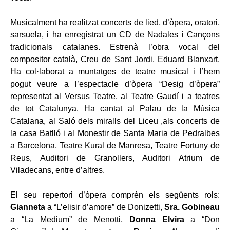
Musicalment ha realitzat concerts de lied, d’òpera, oratori,
sarsuela, i ha enregistrat un CD de Nadales i Cançons
tradicionals catalanes. Estrenà l’obra vocal del
compositor català, Creu de Sant Jordi, Eduard Blanxart.
Ha col·laborat a muntatges de teatre musical i l’hem
pogut veure a l’espectacle d’òpera “Desig d’òpera”
representat al Versus Teatre, al Teatre Gaudí i a teatres
de tot Catalunya. Ha cantat al Palau de la Música
Catalana, al Saló dels miralls del Liceu ,als concerts de
la casa Batlló i al Monestir de Santa Maria de Pedralbes
a Barcelona, Teatre Kural de Manresa, Teatre Fortuny de
Reus, Auditori de Granollers, Auditori Atrium de
Viladecans, entre d’altres.
El seu repertori d’òpera comprèn els següents rols:
Gianneta
a “L’elisir d’amore” de Donizetti,
Sra. Gobineau
a “La Medium” de Menotti,
Donna Elvira
a “Don