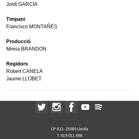
Jordi GARCÍA
Timpani
Francisco MONTAÑÉS
Producció
Mireia BRANDON
Regidors
Robert CANELA
Jaume LLOBET
CP 822- 25080 Lleida
T. 619 011 666