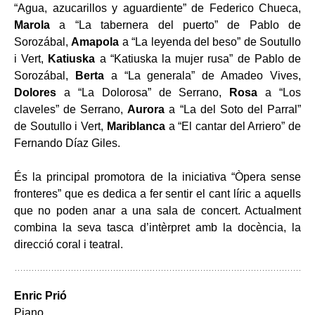
“Agua, azucarillos y aguardiente” de Federico Chueca,
Marola
a “La tabernera del puerto” de Pablo de
Sorozábal,
Amapola
a “La leyenda del beso” de Soutullo
i Vert,
Katiuska
a “Katiuska la mujer rusa” de Pablo de
Sorozábal,
Berta
a “La generala” de Amadeo Vives,
Dolores
a “La Dolorosa” de Serrano,
Rosa
a “Los
claveles” de Serrano,
Aurora
a “La del Soto del Parral”
de Soutullo i Vert,
Mariblanca
a “El cantar del Arriero” de
Fernando Díaz Giles.
És la principal promotora de la iniciativa “Òpera sense
fronteres” que es dedica a fer sentir el cant líric a aquells
que no poden anar a una sala de concert. Actualment
combina la seva tasca d’intèrpret amb la docència, la
direcció coral i teatral.
Enric Prió
Piano