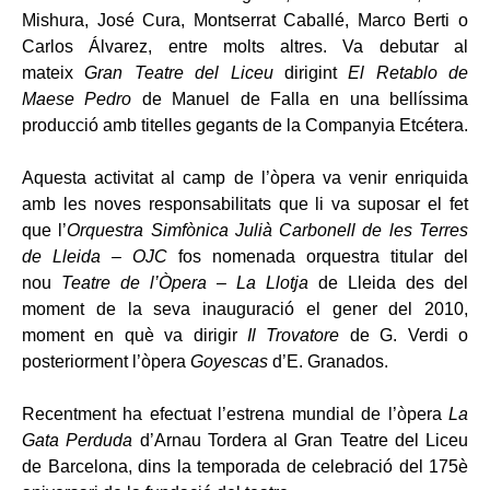
Mishura, José Cura, Montserrat Caballé, Marco Berti o
Carlos Álvarez, entre molts altres. Va debutar al
mateix
Gran Teatre del Liceu
dirigint
El Retablo de
Maese Pedro
de Manuel de Falla en una bellíssima
producció amb titelles gegants de la Companyia Etcétera.
Aquesta activitat al camp de l’òpera va venir enriquida
amb les noves responsabilitats que li va suposar el fet
que l’
Orquestra Simfònica Julià Carbonell de les Terres
de Lleida – OJC
fos nomenada orquestra titular del
nou
Teatre de l’Òpera – La Llotja
de Lleida des del
moment de la seva inauguració el gener del 2010,
moment en què va dirigir
Il Trovatore
de G. Verdi o
posteriorment l’òpera
Goyescas
d’E. Granados.
Recentment ha efectuat l’estrena mundial de l’òpera
La
Gata Perduda
d’Arnau Tordera al Gran Teatre del Liceu
de Barcelona, ​​dins la temporada de celebració del 175è