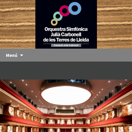
Orquestra
OJC
Simfònica
Julià
Carbonell
de les
Terres de
Menú
Lleida