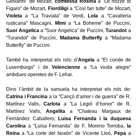
Giovanni” de Mozart,
comtessa Rosina
a “Le nozze di
Figaro” de Mozart,
Fiordiligi
a “Cosí fan tutte” de Mozart,
Violeta
a “La Traviata” de Verdi,
Lola
a “Cavalleria
rusticana” Mascagni,
Mimi
a “La Boheme” de Puccini,
Suor Angelica
a “Suor Angelica” de Puccini,
Turandot
a
“Turandot” de Puccini,
Madama Butterfly
a “Madama
Butterfly” de Puccini.
També ha interpretat els rols: d’
Angela
a “El conde de
Luxemburgo” i de
Velencienne
a “La viuda alegre”
ambdues operetes de F. Lehar.
Dins l’àmbit de la sarsuela ha interpretat els rols de:
Catrina i Francina
a la “Cançó d’amor i de guerra” de R.
Martínez Valls,
Carlota
a “La Legió d’honor” de R.
Martínez Valls,
Angelita
a “Chateau Margaux de
Fernández Caballero,
Luisa Fernanda i la duquesa
Carolina
a “Luisa Fernanda” de F. Moreno Torroba,
la
Reina
a “La corte del faraón” de Vicente Lleó,
Pepa
a