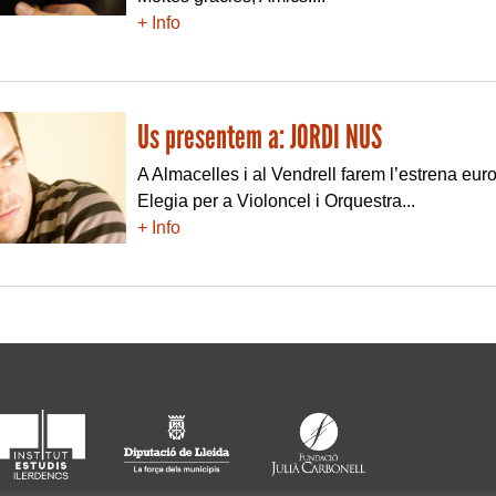
+ Info
Us presentem a: JORDI NUS
A Almacelles i al Vendrell farem l’estrena eur
Elegia per a Violoncel i Orquestra...
+ Info