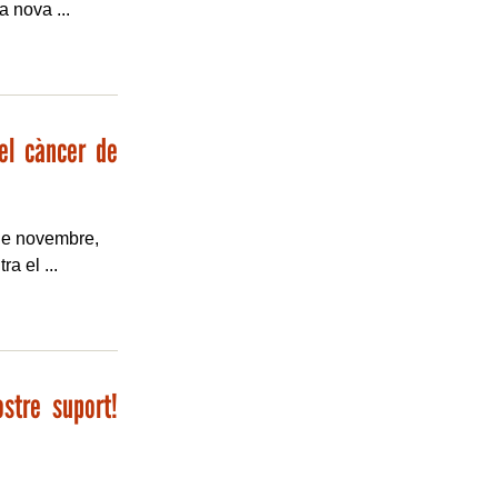
 nova ...
del càncer de
 de novembre,
a el ...
ostre suport!