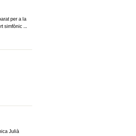
arat per a la
 simfònic ...
ica Julià