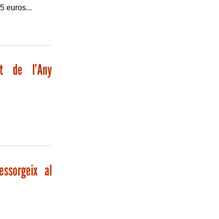
5 euros...
nt de l’Any
essorgeix al