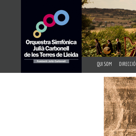
QUI SOM
DIRECCIÓ
Presentació
Director A
Fundació Julià Carbon
Director 
Auditoris
Portal de Transparèn