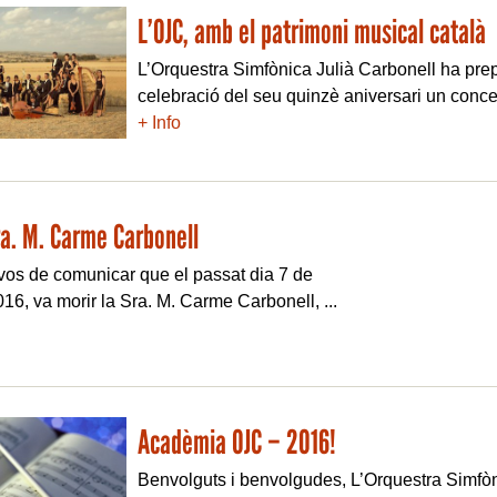
L’OJC, amb el patrimoni musical català
L’Orquestra Simfònica Julià Carbonell ha prep
celebració del seu quinzè aniversari un concert
+ Info
ra. M. Carme Carbonell
vos de comunicar que el passat dia 7 de
16, va morir la Sra. M. Carme Carbonell, ...
Acadèmia OJC – 2016!
Benvolguts i benvolgudes, L’Orquestra Simfòn