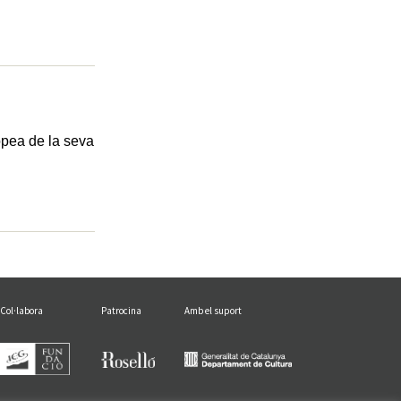
opea de la seva
Col·labora
Patrocina
Amb el suport