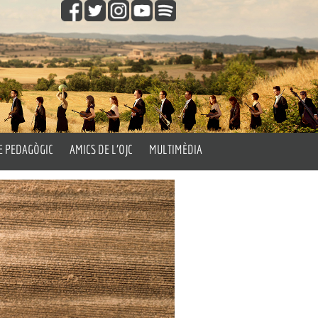
E PEDAGÒGIC
AMICS DE L’OJC
MULTIMÈDIA
gògic
Fes-te Amic de l’OJC
Vídeos
les Aules
Fotos
’Orquestra
Els Passatemps de l’OJC
Orquestra’t