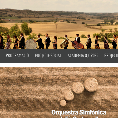
PROGRAMACIÓ
PROJECTE SOCIAL
ACADÈMIA OJC 2026
PROJECT
rtístic i Titular
Properes Activitats
Un Matí d’Orquestra
Pla Peda
ell
Emèrit
Històric
Drum Circle
L’OJC a 
Assaigs Oberts
Taller d
cia
OITL