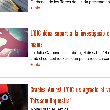
Carbonell de les Terres de Lleida presenta una
+ Info
L’OJC dóna suport a la investigació 
mama
La Julià Carbonell col·labora, el dissabte 14
amb el concert rock solidari per la recerca contr
+ Info
Gràcies Amics! L’OJC us agraeix el v
Tots som Orquestra!
Moltes gràcies, Amics!...