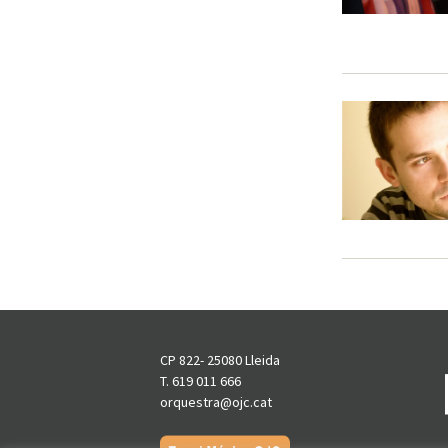
CP 822- 25080 Lleida
T. 619 011 666
orquestra@ojc.cat